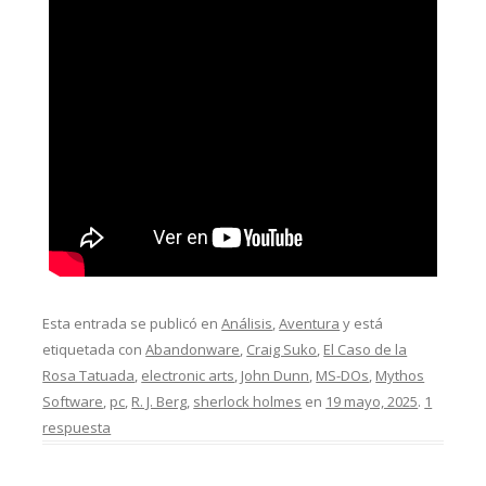
Esta entrada se publicó en
Análisis
,
Aventura
y está
etiquetada con
Abandonware
,
Craig Suko
,
El Caso de la
Rosa Tatuada
,
electronic arts
,
John Dunn
,
MS-DOs
,
Mythos
Software
,
pc
,
R. J. Berg
,
sherlock holmes
en
19 mayo, 2025
.
1
respuesta