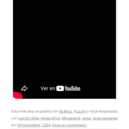
Esta entrada se publicó en
Análisis
,
Puzzle
y está etiquetada
con
Laszlo Ohla
,
mega drive
,
Megamind
,
sega
,
sega meganet
en
19 noviembre, 2024
.
Deja un comentario