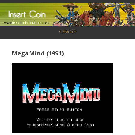
Saltar al contenido
< Menú >
MegaMind (1991)