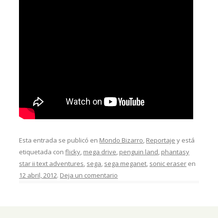
Esta entrada se publicó en
Mondo Bizarro
,
Reportaje
y está
etiquetada con
flicky
,
mega drive
,
penguin land
,
phantasy
star ii text adventures
,
sega
,
sega meganet
,
sonic eraser
en
12 abril, 2012
.
Deja un comentario