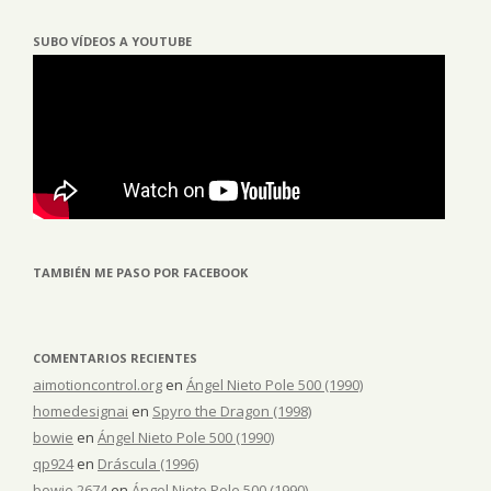
SUBO VÍDEOS A YOUTUBE
TAMBIÉN ME PASO POR FACEBOOK
COMENTARIOS RECIENTES
aimotioncontrol.org
en
Ángel Nieto Pole 500 (1990)
homedesignai
en
Spyro the Dragon (1998)
bowie
en
Ángel Nieto Pole 500 (1990)
qp924
en
Dráscula (1996)
bowie 2674
en
Ángel Nieto Pole 500 (1990)