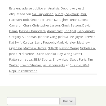
Esta entrada se publicó en
Análisis
,
Deportivo
y está
etiquetada con
Aki Rimpiläinen
,
Audrey Seymour
,
Avril
Harrison
,
Bob Alexander
,
Brian K. Hughes
,
Brian Luzietti
,
Cameron Chun
,
Christopher Larson
,
Chuck Batson
,
David
Dame
,
Desha Chanhdara
,
dreamcast
,
Eric Apel
,
Gary Arnold
,
Gregory A. Thomas
,
Johnnie Yang
,
Joshua Lee
,
Joyce Rietveld
,
Kaj Swift
,
Kurt Lai
,
Larry Peacock
,
Mark Horsley
,
Matthew
Crysdale
,
Matthew Hamre
,
NBA 2K
,
Nelson Wang
,
Nicholas A.
Jones
,
Nick Verne
,
Quinn Kaneko
,
Ray Wong
,
Scott L.
Patterson
,
sega
,
SEGA Sports
,
Shawn Lee
,
Steve Paris
,
Tim
Walter
,
Trevor Stricker
,
visual concepts
en
13 junio, 2024
.
Deja un comentario
Buscar: