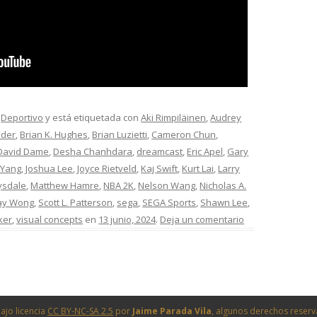
,
Deportivo
y está etiquetada con
Aki Rimpiläinen
,
Audrey
nder
,
Brian K. Hughes
,
Brian Luzietti
,
Cameron Chun
,
David Dame
,
Desha Chanhdara
,
dreamcast
,
Eric Apel
,
Gary
 Yang
,
Joshua Lee
,
Joyce Rietveld
,
Kaj Swift
,
Kurt Lai
,
Larry
ysdale
,
Matthew Hamre
,
NBA 2K
,
Nelson Wang
,
Nicholas A.
ay Wong
,
Scott L. Patterson
,
sega
,
SEGA Sports
,
Shawn Lee
,
ker
,
visual concepts
en
13 junio, 2024
.
Deja un comentario
ajo licencia
CC BY-NC-SA 2.5
por
Jaime Parada Vila
, algunos derechos reser