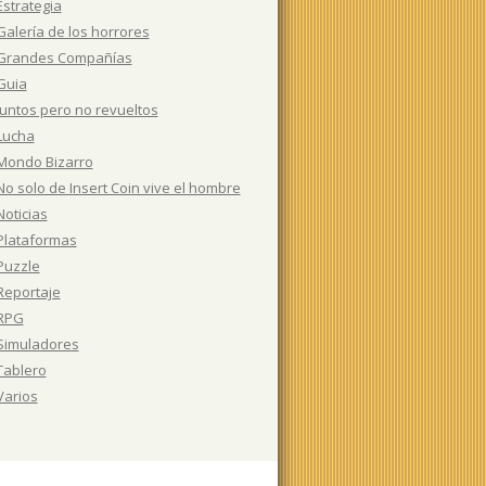
Estrategia
Galería de los horrores
Grandes Compañías
Guia
Juntos pero no revueltos
Lucha
Mondo Bizarro
No solo de Insert Coin vive el hombre
Noticias
Plataformas
Puzzle
Reportaje
RPG
Simuladores
Tablero
Varios