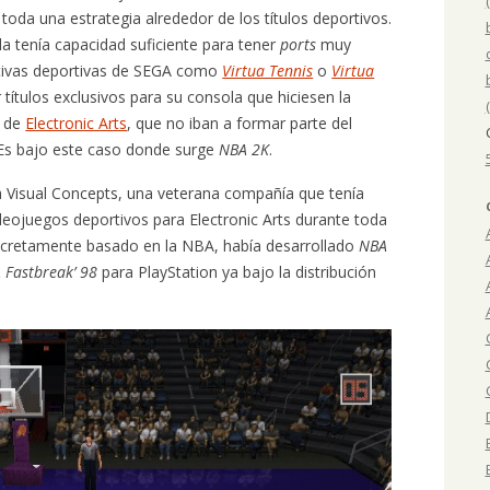
toda una estrategia alrededor de los títulos deportivos.
la tenía capacidad suficiente para tener
ports
muy
ativas deportivas de SEGA como
Virtua Tennis
o
Virtua
r títulos exclusivos para su consola que hiciesen la
o de
Electronic Arts
, que no iban a formar parte del
 Es bajo este caso donde surge
NBA 2K
.
 Visual Concepts, una veterana compañía que tenía
ideojuegos deportivos para Electronic Arts durante toda
ncretamente basado en la NBA, había desarrollado
NBA
 Fastbreak’ 98
para PlayStation ya bajo la distribución