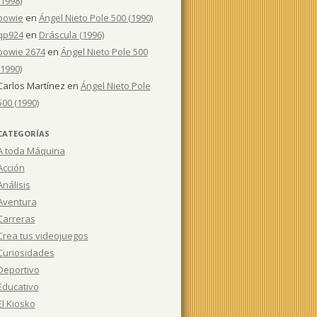
(1998)
bowie
en
Ángel Nieto Pole 500 (1990)
qp924
en
Dráscula (1996)
bowie 2674
en
Ángel Nieto Pole 500
(1990)
Carlos Martínez
en
Ángel Nieto Pole
500 (1990)
CATEGORÍAS
A toda Máquina
Acción
Análisis
Aventura
Carreras
Crea tus videojuegos
Curiosidades
Deportivo
Educativo
El Kiosko