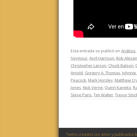
Esta entrada se publicó en
Análisis
Seymour
,
Avril Harrison
,
Bob Alexa
Christopher Larson
,
Chuck Batson
,
Arnold
,
Gregory A. Thomas
,
Johnnie
Peacock
,
Mark Horsley
,
Matthew Cr
Jones
,
Nick Verne
,
Quinn Kaneko
,
R
Steve Paris
,
Tim Walter
,
Trevor Stric
Textos creados con amor y publicados b