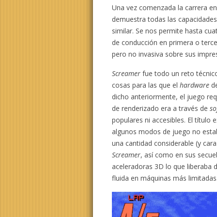
Una vez comenzada la carrera en
demuestra todas las capacidades
similar. Se nos permite hasta cua
de conducción en primera o terc
pero no invasiva sobre sus impres
Screamer
fue todo un reto técnico
cosas para las que el
hardware
de
dicho anteriormente, el juego re
de renderizado era a través de
so
populares ni accesibles. El títul
algunos modos de juego no estab
una cantidad considerable (y cara
Screamer
, así como en sus secuela
aceleradoras 3D lo que liberaba 
fluida en máquinas más limitadas