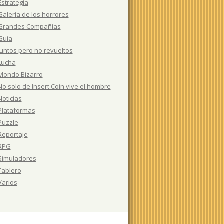
Estrategia
Galería de los horrores
Grandes Compañías
Guia
Juntos pero no revueltos
Lucha
Mondo Bizarro
No solo de Insert Coin vive el hombre
Noticias
Plataformas
Puzzle
Reportaje
RPG
Simuladores
Tablero
Varios