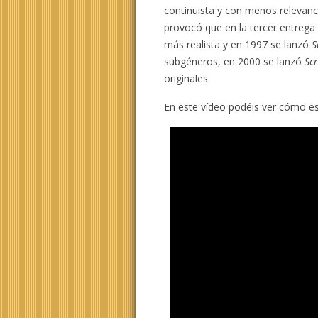
continuista y con menos relevanci
provocó que en la tercer entrega
más realista y en 1997 se lanzó
S
subgéneros, en 2000 se lanzó
Sc
originales.
En este vídeo podéis ver cómo es