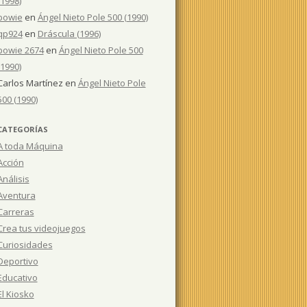
(1998)
bowie
en
Ángel Nieto Pole 500 (1990)
qp924
en
Dráscula (1996)
bowie 2674
en
Ángel Nieto Pole 500
(1990)
Carlos Martínez
en
Ángel Nieto Pole
500 (1990)
CATEGORÍAS
A toda Máquina
Acción
Análisis
Aventura
Carreras
Crea tus videojuegos
Curiosidades
Deportivo
Educativo
El Kiosko