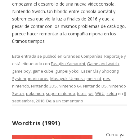
empezara el desarrollo de una nueva videoconsola,
Nintendo Switch. Un híbrido entre consola portátil y
sobremesa que vio la luz a finales de 2016 y que, a
pesar de contar con los mismos problemas de catálogo,
parece hacer remontar a la compañía nipona en los
últimos tiempos.
Esta entrada se publicó en
Grandes Compañías
,
Reportaje
y
está etiquetada con
Fusajiro Yamauchi
,
Game and watch
,
game boy
,
game cube
,
gunpei yokoi
,
Laser Clay Shooting
System
,
mario bros
,
Masayuki Uemura
,
metroid
,
nes
,
nintendo
,
Nintendo 3DS
,
Nintendo 64
,
Nintendo DS
,
Nintendo
Switch
,
pokemon
,
super nintendo
,
tetris
,
wii
,
Wii U
,
zelda
en
8
septiembre, 2018
.
Deja un comentario
Wordtris (1991)
Como ya