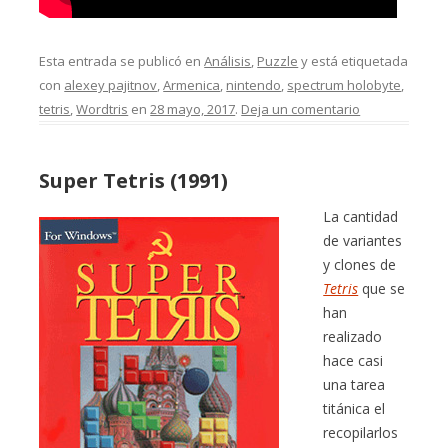
Esta entrada se publicó en
Análisis
,
Puzzle
y está etiquetada
con
alexey pajitnov
,
Armenica
,
nintendo
,
spectrum holobyte
,
tetris
,
Wordtris
en
28 mayo, 2017
.
Deja un comentario
Super Tetris (1991)
La cantidad
de variantes
y clones de
Tetris
que se
han
realizado
hace casi
una tarea
titánica el
recopilarlos