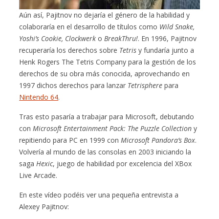
Aún así, Pajitnov no dejaría el género de la habilidad y
colaboraría en el desarrollo de títulos como
Wild Snake,
Yoshi’s Cookie, Clockwerk
o
BreakThru!
. En 1996, Pajitnov
recuperaría los derechos sobre
Tetris
y fundaría junto a
Henk Rogers The Tetris Company para la gestión de los
derechos de su obra más conocida, aprovechando en
1997 dichos derechos para lanzar
Tetrisphere
para
Nintendo 64
.
Tras esto pasaría a trabajar para Microsoft, debutando
con
Microsoft Entertainment Pack: The Puzzle Collection
y
repitiendo para PC en 1999 con
Microsoft Pandora’s Box
.
Volvería al mundo de las consolas en 2003 iniciando la
saga
Hexic
, juego de habilidad por excelencia del XBox
Live Arcade.
En este vídeo podéis ver una pequeña entrevista a
Alexey Pajitnov: