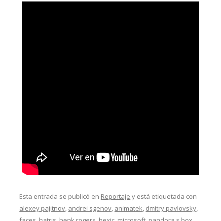
Esta entrada se publicó en
Reportaje
y está etiquetada con
alexey pajitnov
,
andrei sgenov
,
animatek
,
dmitry pavlovsky
,
faces
,
hatris
,
henk rogers
,
hexic
,
microsoft
,
pandora s box
,