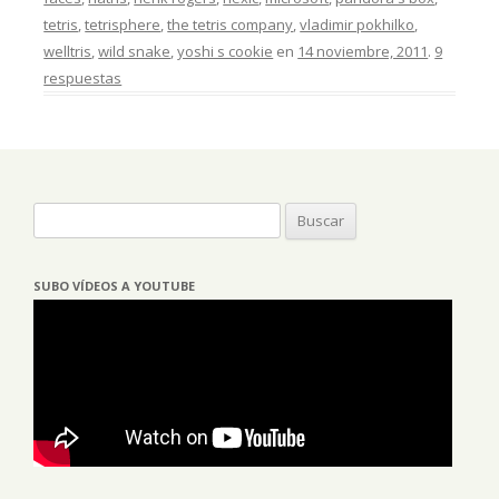
tetris
,
tetrisphere
,
the tetris company
,
vladimir pokhilko
,
welltris
,
wild snake
,
yoshi s cookie
en
14 noviembre, 2011
.
9
respuestas
Buscar:
SUBO VÍDEOS A YOUTUBE