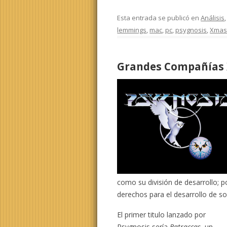
Esta entrada se publicó en
Análisis
lemmings
,
mac
,
pc
,
psygnosis
,
Xmas
Grandes Compañías 
como su división de desarrollo; p
derechos para el desarrollo de so
El primer titulo lanzado por
Psygnosis sería
Batraccas
, un