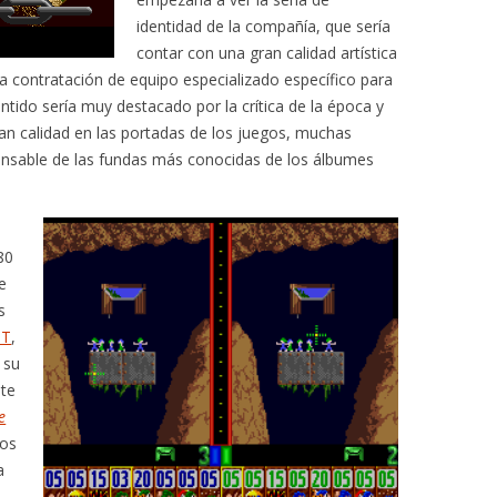
identidad de la compañía, que sería
contar con una gran calidad artística
 la contratación de equipo especializado específico para
entido sería muy destacado por la crítica de la época y
n calidad en las portadas de los juegos, muchas
onsable de las fundas más conocidas de los álbumes
80
e
s
ST
,
 su
ste
e
gos
a