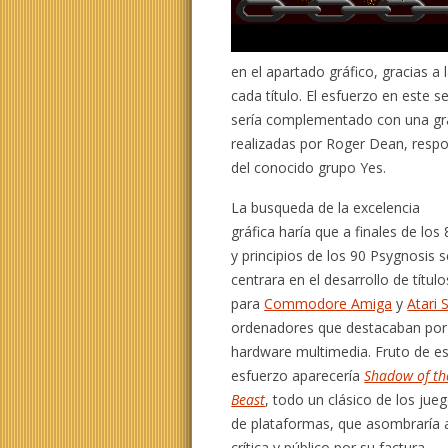
en el apartado gráfico, gracias a
cada título. El esfuerzo en este s
sería complementado con una gra
realizadas por Roger Dean, resp
del conocido grupo Yes.
La busqueda de la excelencia
gráfica haría que a finales de los 
y principios de los 90 Psygnosis s
centrara en el desarrollo de título
para
Commodore Amiga
y
Atari 
ordenadores que destacaban por
hardware multimedia. Fruto de e
esfuerzo aparecería
Shadow of th
Beast
, todo un clásico de los jue
de plataformas, que asombraría 
crítica y público por su factura