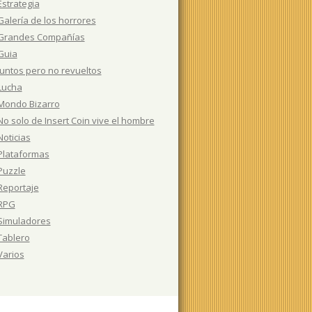
Estrategia
Galería de los horrores
Grandes Compañías
Guia
Juntos pero no revueltos
Lucha
Mondo Bizarro
No solo de Insert Coin vive el hombre
Noticias
Plataformas
Puzzle
Reportaje
RPG
Simuladores
Tablero
Varios