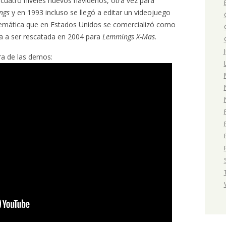
 cuatro niveles nuevos navideños, otra vez para
ngs
y en 1993 incluso se llegó a editar un videojuego
mática que en Estados Unidos se comercializó como
ría a ser rescatada en 2004 para
Lemmings X-Mas
.
ra de las demos: