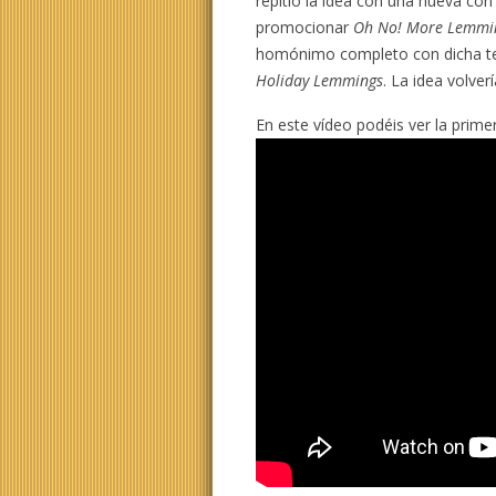
repitió la idea con una nueva con
promocionar
Oh No! More Lemmi
homónimo completo con dicha te
Holiday Lemmings
. La idea volve
En este vídeo podéis ver la prime