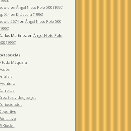
(1998)
bowie
en
Ángel Nieto Pole 500 (1990)
qp924
en
Dráscula (1996)
bowie 2674
en
Ángel Nieto Pole 500
(1990)
Carlos Martínez
en
Ángel Nieto Pole
500 (1990)
CATEGORÍAS
A toda Máquina
Acción
Análisis
Aventura
Carreras
Crea tus videojuegos
Curiosidades
Deportivo
Educativo
El Kiosko