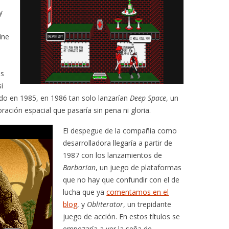
y
ine
os
si
zado en 1985, en 1986 tan solo lanzarían
Deep Space
, un
ración espacial que pasaría sin pena ni gloria.
El despegue de la compañia como
desarrolladora llegaría a partir de
1987 con los lanzamientos de
Barbarian
, un juego de plataformas
que no hay que confundir con el de
lucha que ya
comentamos en el
blog
, y
Obliterator
, un trepidante
juego de acción. En estos títulos se
empezaría a ver la seña de