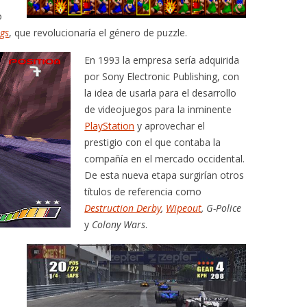
o
gs
, que revolucionaría el género de puzzle.
En 1993 la empresa sería adquirida
por Sony Electronic Publishing, con
la idea de usarla para el desarrollo
de videojuegos para la inminente
PlayStation
y aprovechar el
prestigio con el que contaba la
compañía en el mercado occidental.
De esta nueva etapa surgirían otros
títulos de referencia como
Destruction Derby
,
Wipeout
, G-Police
y
Colony Wars
.