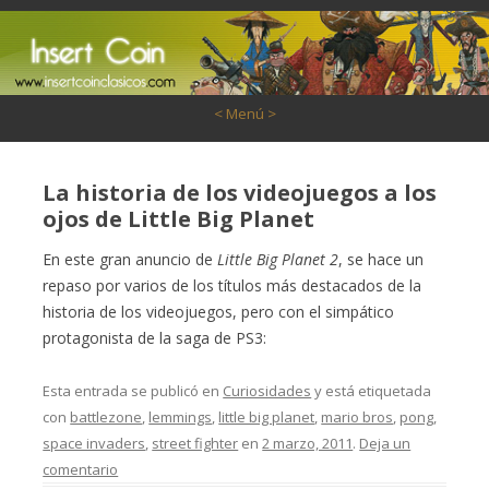
Saltar al contenido
< Menú >
La historia de los videojuegos a los
ojos de Little Big Planet
En este gran anuncio de
Little Big Planet 2
, se hace un
repaso por varios de los títulos más destacados de la
historia de los videojuegos, pero con el simpático
protagonista de la saga de PS3:
Esta entrada se publicó en
Curiosidades
y está etiquetada
con
battlezone
,
lemmings
,
little big planet
,
mario bros
,
pong
,
space invaders
,
street fighter
en
2 marzo, 2011
.
Deja un
comentario