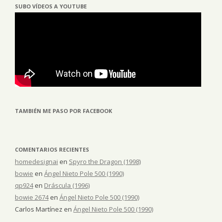
SUBO VÍDEOS A YOUTUBE
TAMBIÉN ME PASO POR FACEBOOK
COMENTARIOS RECIENTES
homedesignai
en
Spyro the Dragon (1998)
bowie
en
Ángel Nieto Pole 500 (1990)
qp924
en
Dráscula (1996)
bowie 2674
en
Ángel Nieto Pole 500 (1990)
Carlos Martínez
en
Ángel Nieto Pole 500 (1990)