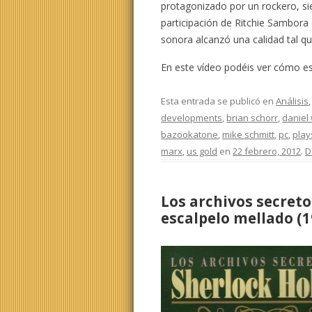
protagonizado por un rockero, s
participación de Ritchie Sambora (
sonora alcanzó una calidad tal q
En este vídeo podéis ver cómo es
Esta entrada se publicó en
Análisis
developments
,
brian schorr
,
daniel
bazookatone
,
mike schmitt
,
pc
,
play
marx
,
us gold
en
22 febrero, 2012
.
D
Los archivos secreto
escalpelo mellado (1