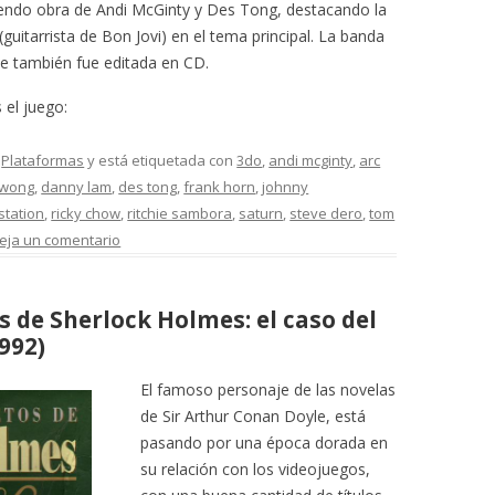
iendo obra de Andi McGinty y Des Tong, destacando la
guitarrista de Bon Jovi) en el tema principal. La banda
ue también fue editada en CD.
 el juego:
,
Plataformas
y está etiquetada con
3do
,
andi mcginty
,
arc
 wong
,
danny lam
,
des tong
,
frank horn
,
johnny
station
,
ricky chow
,
ritchie sambora
,
saturn
,
steve dero
,
tom
eja un comentario
s de Sherlock Holmes: el caso del
992)
El famoso personaje de las novelas
de Sir Arthur Conan Doyle, está
pasando por una época dorada en
su relación con los videojuegos,