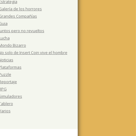
Estrategia
Galería de los horrores
Grandes Compañías
Guia
Juntos pero no revueltos
Lucha
Mondo Bizarro
No solo de Insert Coin vive el hombre
Noticias
Plataformas
Puzzle
Reportaje
RPG
Simuladores
Tablero
Varios