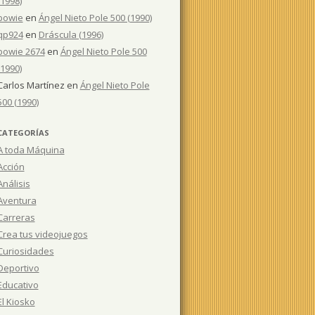
(1998)
bowie
en
Ángel Nieto Pole 500 (1990)
qp924
en
Dráscula (1996)
bowie 2674
en
Ángel Nieto Pole 500
(1990)
Carlos Martínez
en
Ángel Nieto Pole
500 (1990)
CATEGORÍAS
A toda Máquina
Acción
Análisis
Aventura
Carreras
Crea tus videojuegos
Curiosidades
Deportivo
Educativo
El Kiosko