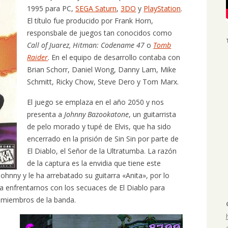
1995 para PC,
SEGA Saturn
,
3DO
y
PlayStation
.
El título fue producido por Frank Horn,
responsbale de juegos tan conocidos como
Call of Juarez, Hitman: Codename 47
o
Tomb
Raider
. En el equipo de desarrollo contaba con
Brian Schorr, Daniel Wong, Danny Lam, Mike
Schmitt, Ricky Chow, Steve Dero y Tom Marx.
El juego se emplaza en el año 2050 y nos
presenta a
Johnny Bazookatone
, un guitarrista
de pelo morado y tupé de Elvis, que ha sido
encerrado en la prisión de Sin Sin por parte de
El Diablo, el Señor de la Ultratumba. La razón
de la captura es la envidia que tiene este
ohnny y le ha arrebatado su guitarra «Anita», por lo
 a enfrentarnos con los secuaces de El Diablo para
e miembros de la banda.
a