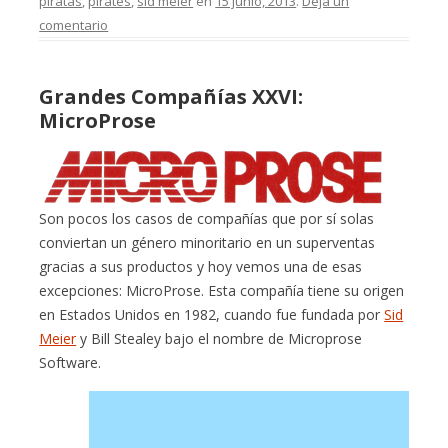
piratas
,
pirates
,
sid meier
en
15 junio, 2013
.
Deja un
comentario
Grandes Compañías XXVI:
MicroProse
Son pocos los casos de compañías que por sí solas
conviertan un género minoritario en un superventas
gracias a sus productos y hoy vemos una de esas
excepciones: MicroProse. Esta compañía tiene su origen
en Estados Unidos en 1982, cuando fue fundada por
Sid
Meier
y Bill Stealey bajo el nombre de Microprose
Software.