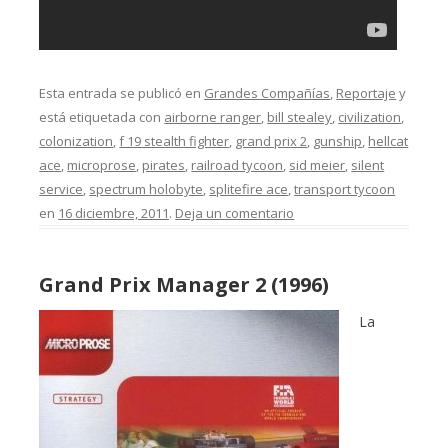
Esta entrada se publicó en
Grandes Compañías
,
Reportaje
y
está etiquetada con
airborne ranger
,
bill stealey
,
civilization
,
colonization
,
f 19 stealth fighter
,
grand prix 2
,
gunship
,
hellcat
ace
,
microprose
,
pirates
,
railroad tycoon
,
sid meier
,
silent
service
,
spectrum holobyte
,
splitefire ace
,
transport tycoon
en
16 diciembre, 2011
.
Deja un comentario
Grand Prix Manager 2 (1996)
La