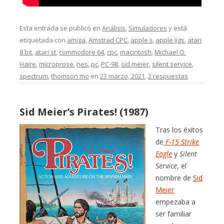
Esta entrada se publicó en
Análisis
,
Simuladores
y está
etiquetada con
amiga
,
Amstrad CPC
,
apple ii
,
apple iigs
,
atari
8 bit
,
atari st
,
commodore 64
,
cpc
,
macintosh
,
Michael O.
Haire
,
microprose
,
nes
,
pc
,
PC-98
,
sid meier
,
silent service
,
spectrum
,
thomson mo
en
23 marzo, 2021
.
2 respuestas
Sid Meier’s Pirates! (1987)
Tras los éxitos
de
F-15 Strike
Eagle
y
Silent
Service
, el
nombre de
Sid
Meier
empezaba a
ser familiar