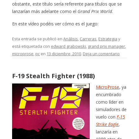
obstante, este título sería referente para títulos que se
lanzarían más adelante como el
Grand Prix World
.
En este vídeo podéis ver cómo es el juego:
Esta entrada se publicó en
Análisis
,
Carreras
,
Estrategia
y
está etiquetada con
edward grabowski
,
grand prix manager
,
microprose
,
pc
en
13 diciembre, 2010
.
Deja un comentario
F-19 Stealth Fighter (1988)
MicroProse
, ya
encumbrado
como líder en
simuladores de
vuelo con
F-15
Strike Eagle
,
lanzaría en