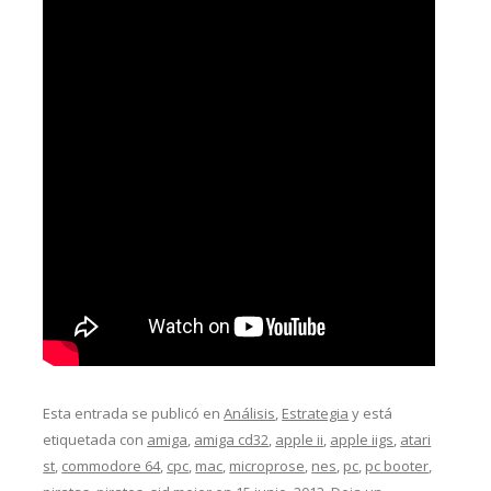
Esta entrada se publicó en
Análisis
,
Estrategia
y está
etiquetada con
amiga
,
amiga cd32
,
apple ii
,
apple iigs
,
atari
st
,
commodore 64
,
cpc
,
mac
,
microprose
,
nes
,
pc
,
pc booter
,