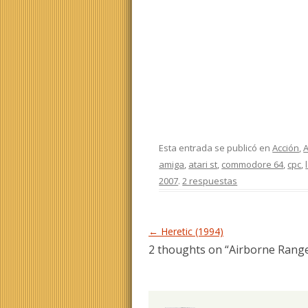
Esta entrada se publicó en
Acción
,
A
amiga
,
atari st
,
commodore 64
,
cpc
,
2007
.
2 respuestas
Navegación de entradas
←
Heretic (1994)
2 thoughts on “
Airborne Range