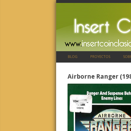
BLOG
PROYECTOS
SOB
Airborne Ranger (19