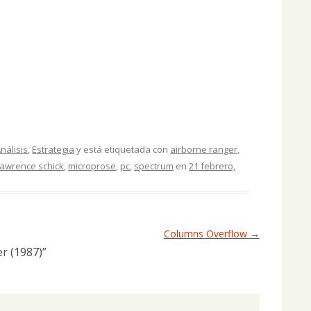
nálisis
,
Estrategia
y está etiquetada con
airborne ranger
,
lawrence schick
,
microprose
,
pc
,
spectrum
en
21 febrero,
Columns Overflow
→
r (1987)
”