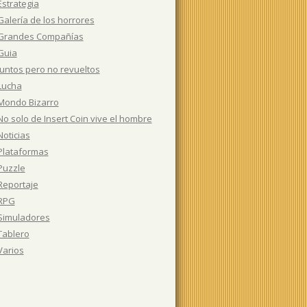
Estrategia
Galería de los horrores
Grandes Compañías
Guia
Juntos pero no revueltos
Lucha
Mondo Bizarro
No solo de Insert Coin vive el hombre
Noticias
Plataformas
Puzzle
Reportaje
RPG
Simuladores
Tablero
Varios