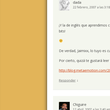
dada
22 febrero, 2007 a las 3:1
¡Y la de inglés que aprendimos
bits!
De verdad, Jaimixx, lo tuyo es c
Por cierto, quizá te gustará leer
http://blog.metaemotion.com/2
↓
Responder
Chiguire
12 abril, 2007 a las 3:40 a