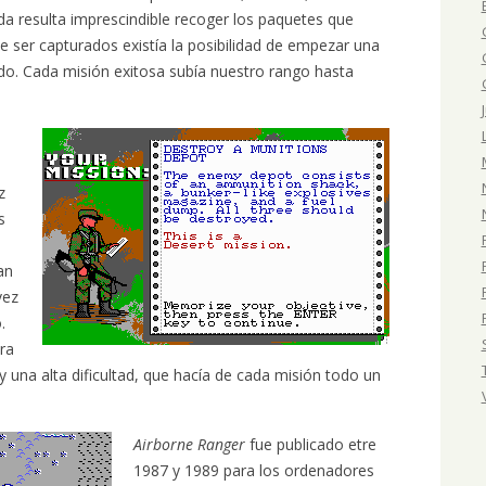
a resulta imprescindible recoger los paquetes que
e ser capturados existía la posibilidad de empezar una
do. Cada misión exitosa subía nuestro rango hasta
z
s
an
vez
.
era
a y una alta dificultad, que hacía de cada misión todo un
Airborne Ranger
fue publicado etre
1987 y 1989 para los ordenadores