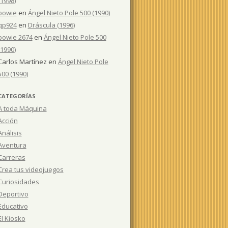
(1998)
bowie
en
Ángel Nieto Pole 500 (1990)
qp924
en
Dráscula (1996)
bowie 2674
en
Ángel Nieto Pole 500
(1990)
Carlos Martínez
en
Ángel Nieto Pole
500 (1990)
CATEGORÍAS
A toda Máquina
Acción
Análisis
Aventura
Carreras
Crea tus videojuegos
Curiosidades
Deportivo
Educativo
El Kiosko