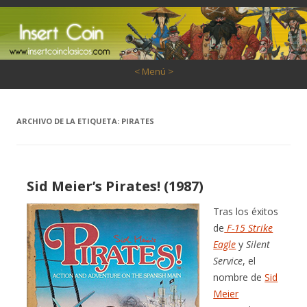
Saltar al contenido
< Menú >
ARCHIVO DE LA ETIQUETA:
PIRATES
Sid Meier’s Pirates! (1987)
Tras los éxitos
de
F-15 Strike
Eagle
y
Silent
Service
, el
nombre de
Sid
Meier