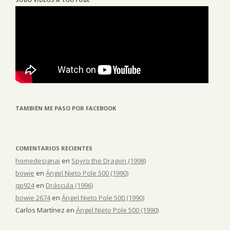
TAMBIÉN ME PASO POR FACEBOOK
COMENTARIOS RECIENTES
homedesignai
en
Spyro the Dragon (1998)
bowie
en
Ángel Nieto Pole 500 (1990)
qp924
en
Dráscula (1996)
bowie 2674
en
Ángel Nieto Pole 500 (1990)
Carlos Martínez
en
Ángel Nieto Pole 500 (1990)