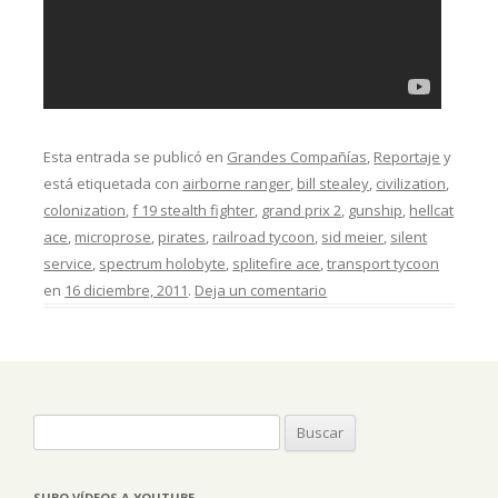
Esta entrada se publicó en
Grandes Compañías
,
Reportaje
y
está etiquetada con
airborne ranger
,
bill stealey
,
civilization
,
colonization
,
f 19 stealth fighter
,
grand prix 2
,
gunship
,
hellcat
ace
,
microprose
,
pirates
,
railroad tycoon
,
sid meier
,
silent
service
,
spectrum holobyte
,
splitefire ace
,
transport tycoon
en
16 diciembre, 2011
.
Deja un comentario
Buscar:
SUBO VÍDEOS A YOUTUBE