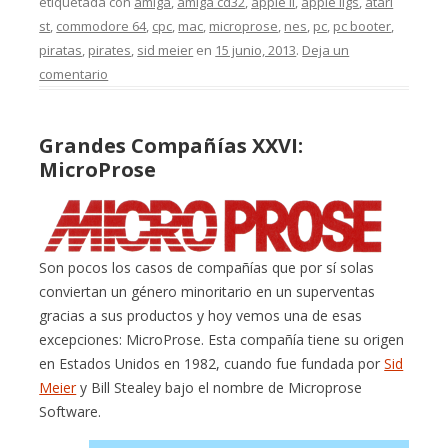
etiquetada con
amiga
,
amiga cd32
,
apple ii
,
apple iigs
,
atari
st
,
commodore 64
,
cpc
,
mac
,
microprose
,
nes
,
pc
,
pc booter
,
piratas
,
pirates
,
sid meier
en
15 junio, 2013
.
Deja un
comentario
Grandes Compañías XXVI:
MicroProse
Son pocos los casos de compañías que por sí solas
conviertan un género minoritario en un superventas
gracias a sus productos y hoy vemos una de esas
excepciones: MicroProse. Esta compañía tiene su origen
en Estados Unidos en 1982, cuando fue fundada por
Sid
Meier
y Bill Stealey bajo el nombre de Microprose
Software.