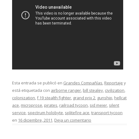
Esta entrada se publicó en
Grandes Compañías
,
Reportaje
y
está etiquetada con
airborne ranger
,
bill stealey
,
civilization
,
colonization
,
f 19 stealth fighter
,
grand prix 2
,
gunship
,
hellcat
ace
,
microprose
,
pirates
,
railroad tycoon
,
sid meier
,
silent
service
,
spectrum holobyte
,
splitefire ace
,
transport tycoon
en
16 diciembre, 2011
.
Deja un comentario