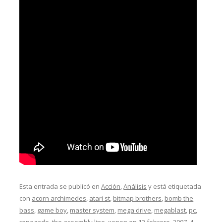
Esta entrada se publicó en
Acción
,
Análisis
y está etiquetada
con
acorn archimedes
,
atari st
,
bitmap brothers
,
bomb the
bass
,
game boy
,
master system
,
mega drive
,
megablast
,
pc
,
renegade
,
the assembly line
,
xenon
en
12 febrero, 2007
.
4