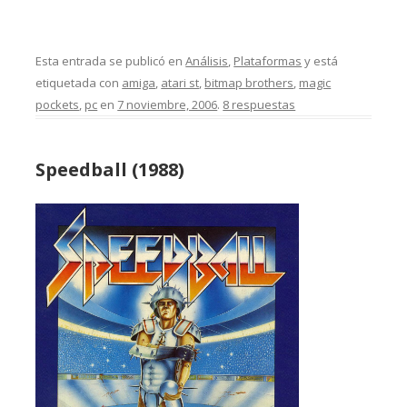
Esta entrada se publicó en
Análisis
,
Plataformas
y está
etiquetada con
amiga
,
atari st
,
bitmap brothers
,
magic
pockets
,
pc
en
7 noviembre, 2006
.
8 respuestas
Speedball (1988)