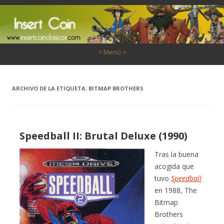
Saltar al contenido
< Menú >
ARCHIVO DE LA ETIQUETA:
BITMAP BROTHERS
Speedball II: Brutal Deluxe (1990)
Tras la buena
acogida que
tuvo
Speedball
en 1988, The
Bitmap
Brothers