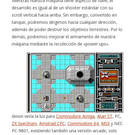
Mientras nuestra máquina tiene aspecto de nave, el
desarrollo es igual al de un shooter estándar con su
scroll vertical hacia arriba. Sin embargo, convertido en
tanque, podremos dirigirnos hacia cualquier dirección,
además de poder destruir los objetivos terrestres. Por lo
demás, podremos mejorar el armamento de nuestra
máquina mediante la recolección de «power ups».
Xenon
vería la luz para
Commodore Amiga
,
Atari ST
, PC,
ZX Spectrum
,
Amstrad CPC
,
Commodore 64
,
MSX
y NEC
PC-9801, existiendo también una versión arcade, solo