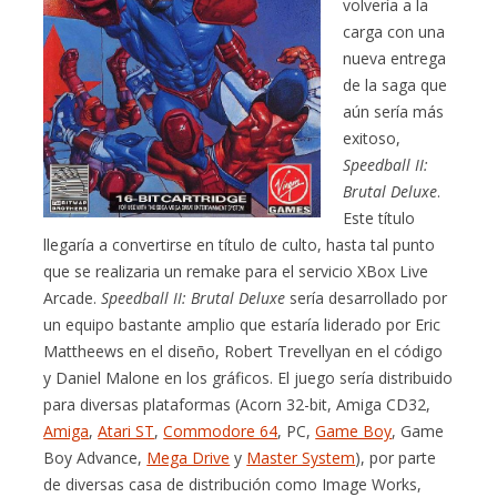
volvería a la
carga con una
nueva entrega
de la saga que
aún sería más
exitoso,
Speedball II:
Brutal Deluxe
.
Este título
llegaría a convertirse en título de culto, hasta tal punto
que se realizaria un remake para el servicio XBox Live
Arcade.
Speedball II: Brutal Deluxe
sería desarrollado por
un equipo bastante amplio que estaría liderado por Eric
Mattheews en el diseño, Robert Trevellyan en el código
y Daniel Malone en los gráficos. El juego sería distribuido
para diversas plataformas (Acorn 32-bit, Amiga CD32,
Amiga
,
Atari ST
,
Commodore 64
, PC,
Game Boy
, Game
Boy Advance,
Mega Drive
y
Master System
), por parte
de diversas casa de distribución como Image Works,