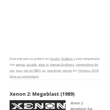
Esta entrada se publicó en
Acción
,
Análisis
y está etiquetada
con
amiga
,
arcade
,
atari st
,
bitmap brothers
,
commodore 64
,
cpc
,
msx
,
nec pc 9801
,
pc
,
spectrum
,
xenon
en
19 mayo, 2010
.
Deja un comentario
Xenon 2: Megablast (1989)
Xenon 2:
Megablast
fue