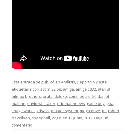
Esta entrada se publicó en
Análisis
,
Deportivo
y está
etiquetada con
acorn 32 bit
,
amiga
,
amiga cd32
,
atari st
,
bitmap brothers
,
brutal deluxe
,
commodore 64
,
daniel
malone
,
david whittaker
,
eric mattheews
,
game boy
,
gba
,
image works
,
krisalis
,
master system
,
mega drive
,
pc
,
robert
trevellyan
,
speedball
,
virgin
en
12 junio, 2012
.
Deja un
comentario