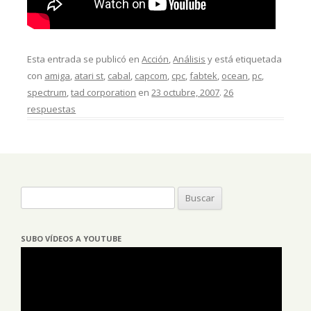
Esta entrada se publicó en
Acción
,
Análisis
y está etiquetada
con
amiga
,
atari st
,
cabal
,
capcom
,
cpc
,
fabtek
,
ocean
,
pc
,
spectrum
,
tad corporation
en
23 octubre, 2007
.
26
respuestas
Buscar:
SUBO VÍDEOS A YOUTUBE