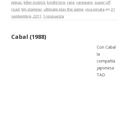
jetpac
,
killer instinct
,
knight lore
,
rare
,
rareware
,
super off
road
,
tim stamper
,
ultimate play the game
,
viva pinata
en
21
septiembre, 2011
.
1 respuesta
Cabal (1988)
Con Cabal
la
compañía
japonesa
TAD