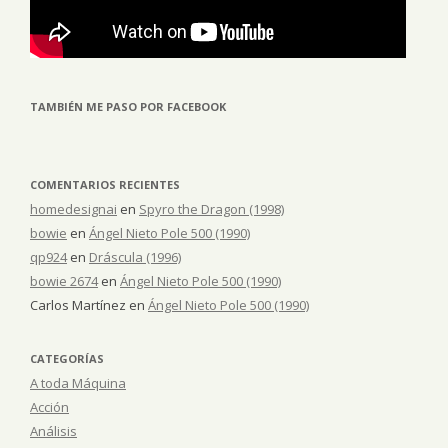
TAMBIÉN ME PASO POR FACEBOOK
COMENTARIOS RECIENTES
homedesignai
en
Spyro the Dragon (1998)
bowie
en
Ángel Nieto Pole 500 (1990)
qp924
en
Dráscula (1996)
bowie 2674
en
Ángel Nieto Pole 500 (1990)
Carlos Martínez
en
Ángel Nieto Pole 500 (1990)
CATEGORÍAS
A toda Máquina
Acción
Análisis