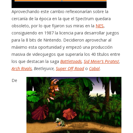
Aprovechando este cambio reflexionarían sobre la
cercanía de la época en la que el Spectrum quedara
obsoleto, por lo que fijaron sus miras en la
NES
,
consiguiendo en 1987 la licencia para desarrollar juegos
para la 8 bits de Nintendo. Decidieron aprovechar al
máximo esta oportunidad y empezó una producción
masiva de videojuegos que superaría los 40 títulos entre
los que destacan la saga
Battletoads
,
Sid Meier’s Pirates!
,
Arch Rivals
, Beetlejuice,
Super Off Road
o
Cabal
.
De