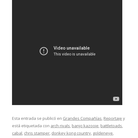
Esta entrada se publicó en
Grandes Compañías
,
Reportaje
y
está etiquetada con
arch rivals
,
banjo kazooie
,
battletoads
,
cabal
,
chris stamper
,
donkey kong country
,
goldeneye
,