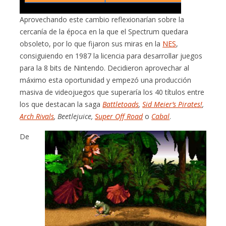
Aprovechando este cambio reflexionarían sobre la
cercanía de la época en la que el Spectrum quedara
obsoleto, por lo que fijaron sus miras en la
NES
,
consiguiendo en 1987 la licencia para desarrollar juegos
para la 8 bits de Nintendo. Decidieron aprovechar al
máximo esta oportunidad y empezó una producción
masiva de videojuegos que superaría los 40 títulos entre
los que destacan la saga
Battletoads
,
Sid Meier’s Pirates!
,
Arch Rivals
, Beetlejuice,
Super Off Road
o
Cabal
.
De