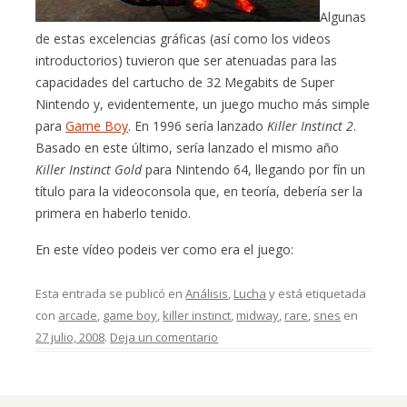
Algunas
de estas excelencias gráficas (así como los videos
introductorios) tuvieron que ser atenuadas para las
capacidades del cartucho de 32 Megabits de Super
Nintendo y, evidentemente, un juego mucho más simple
para
Game Boy
. En 1996 sería lanzado
Killer Instinct 2
.
Basado en este último, sería lanzado el mismo año
Killer Instinct Gold
para Nintendo 64, llegando por fín un
título para la videoconsola que, en teoría, debería ser la
primera en haberlo tenido.
En este vídeo podeis ver como era el juego:
Esta entrada se publicó en
Análisis
,
Lucha
y está etiquetada
con
arcade
,
game boy
,
killer instinct
,
midway
,
rare
,
snes
en
27 julio, 2008
.
Deja un comentario