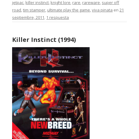
jetpac
,
killer instinct
,
knight lore
,
rare
,
rareware
,
super off
road
,
tim stamper
,
ultimate play the game
,
viva pinata
en
21
septiembre, 2011
.
1 respuesta
Killer Instinct (1994)