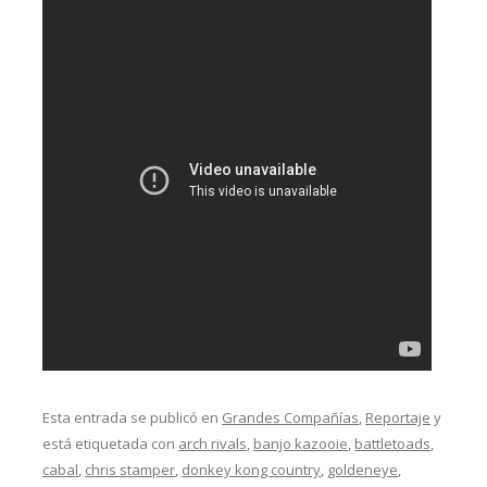
Esta entrada se publicó en
Grandes Compañías
,
Reportaje
y
está etiquetada con
arch rivals
,
banjo kazooie
,
battletoads
,
cabal
,
chris stamper
,
donkey kong country
,
goldeneye
,