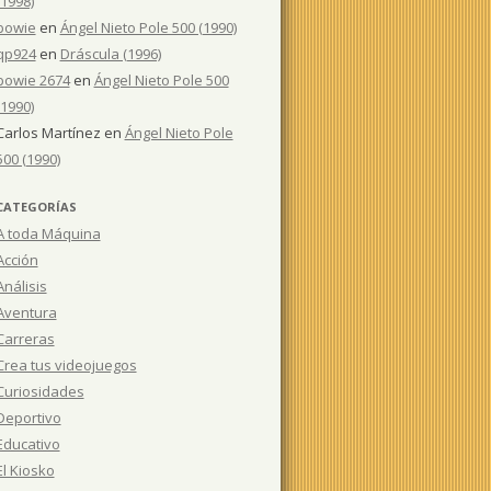
(1998)
bowie
en
Ángel Nieto Pole 500 (1990)
qp924
en
Dráscula (1996)
bowie 2674
en
Ángel Nieto Pole 500
(1990)
Carlos Martínez
en
Ángel Nieto Pole
500 (1990)
CATEGORÍAS
A toda Máquina
Acción
Análisis
Aventura
Carreras
Crea tus videojuegos
Curiosidades
Deportivo
Educativo
El Kiosko