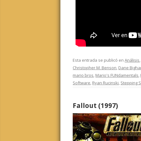
Esta entrada se publicó en
Análisis
Christopher M. Benson
,
Dane Bigh
mario bros
,
Mario's FUNdamentals
,
Software
,
Ryan Rucinski
,
Stepping 
Fallout (1997)