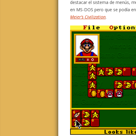
destacar el sistema de menús, m
en MS-DOS pero que se podía en
Meier’s Civilization
.