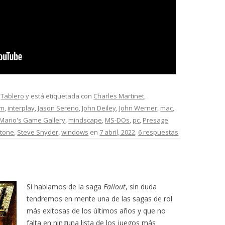
,
Tablero
y está etiquetada con
Charles Martinet
,
am
,
interplay
,
Jason Sereno
,
John Deiley
,
John Werner
,
mac
,
Mario's Game Gallery
,
mindscape
,
MS-DOs
,
pc
,
Presage
Stone
,
Steve Snyder
,
windows
en
7 abril, 2022
.
6 respuestas
Si hablamos de la saga
Fallout
, sin duda
tendremos en mente una de las sagas de rol
más exitosas de los últimos años y que no
falta en ninguna lista de los juegos más