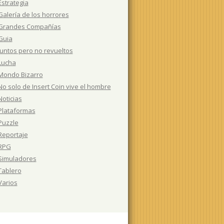
Estrategia
Galería de los horrores
Grandes Compañías
Guia
Juntos pero no revueltos
Lucha
Mondo Bizarro
No solo de Insert Coin vive el hombre
Noticias
Plataformas
Puzzle
Reportaje
RPG
Simuladores
Tablero
Varios