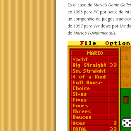
Es el caso de
Mario’s Game Galle
en 1995 para PC por parte de Int
un compendio de juegos tradicio
de 1997 para Windows por Mindsc
de
Mario’s FUNdamentals
.