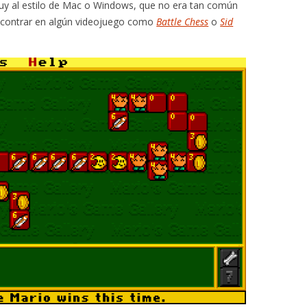
uy al estilo de Mac o Windows, que no era tan común
contrar en algún videojuego como
Battle Chess
o
Sid