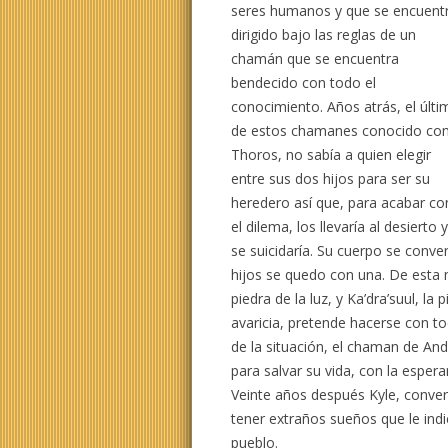
seres humanos y que se encuent
dirigido bajo las reglas de un
chamán que se encuentra
bendecido con todo el
conocimiento. Años atrás, el últ
de estos chamanes conocido c
Thoros, no sabía a quien elegir
entre sus dos hijos para ser su
heredero así que, para acabar co
el dilema, los llevaría al desierto 
se suicidaría. Su cuerpo se conver
hijos se quedo con una. De esta m
piedra de la luz, y Ka’dra’suul, la
avaricia, pretende hacerse con to
de la situación, el chaman de Andr
para salvar su vida, con la esper
Veinte años después Kyle, conve
tener extraños sueños que le ind
pueblo.