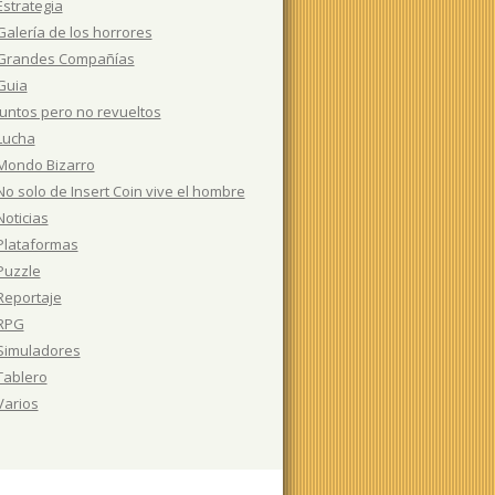
Estrategia
Galería de los horrores
Grandes Compañías
Guia
Juntos pero no revueltos
Lucha
Mondo Bizarro
No solo de Insert Coin vive el hombre
Noticias
Plataformas
Puzzle
Reportaje
RPG
Simuladores
Tablero
Varios