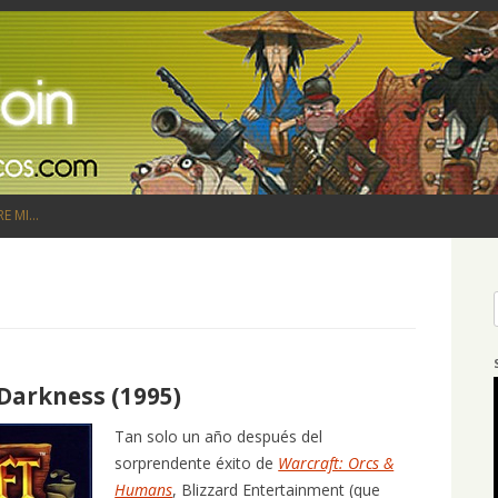
Saltar al contenido
RE MI…
 Darkness (1995)
Tan solo un año después del
sorprendente éxito de
Warcraft: Orcs &
Humans
, Blizzard Entertainment (que