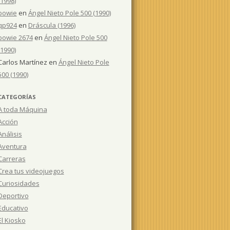
(1998)
bowie
en
Ángel Nieto Pole 500 (1990)
qp924
en
Dráscula (1996)
bowie 2674
en
Ángel Nieto Pole 500
(1990)
Carlos Martínez
en
Ángel Nieto Pole
500 (1990)
CATEGORÍAS
A toda Máquina
Acción
Análisis
Aventura
Carreras
Crea tus videojuegos
Curiosidades
Deportivo
Educativo
El Kiosko