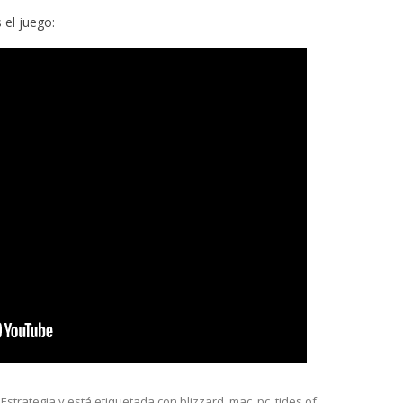
 el juego:
,
Estrategia
y está etiquetada con
blizzard
,
mac
,
pc
,
tides of