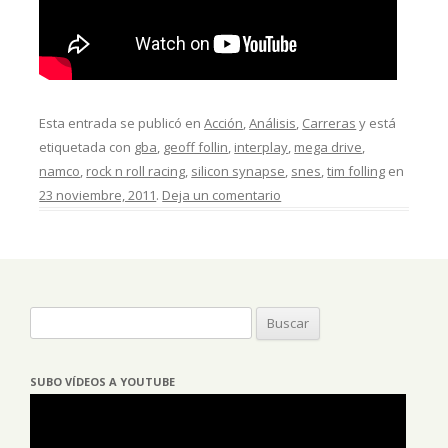
Esta entrada se publicó en
Acción
,
Análisis
,
Carreras
y está
etiquetada con
gba
,
geoff follin
,
interplay
,
mega drive
,
namco
,
rock n roll racing
,
silicon synapse
,
snes
,
tim folling
en
23 noviembre, 2011
.
Deja un comentario
Buscar:
SUBO VÍDEOS A YOUTUBE