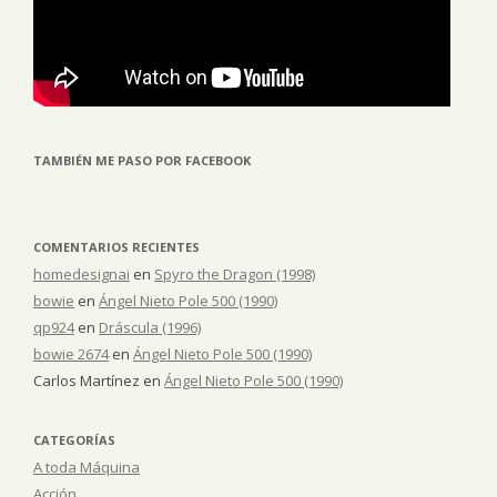
TAMBIÉN ME PASO POR FACEBOOK
COMENTARIOS RECIENTES
homedesignai
en
Spyro the Dragon (1998)
bowie
en
Ángel Nieto Pole 500 (1990)
qp924
en
Dráscula (1996)
bowie 2674
en
Ángel Nieto Pole 500 (1990)
Carlos Martínez
en
Ángel Nieto Pole 500 (1990)
CATEGORÍAS
A toda Máquina
Acción