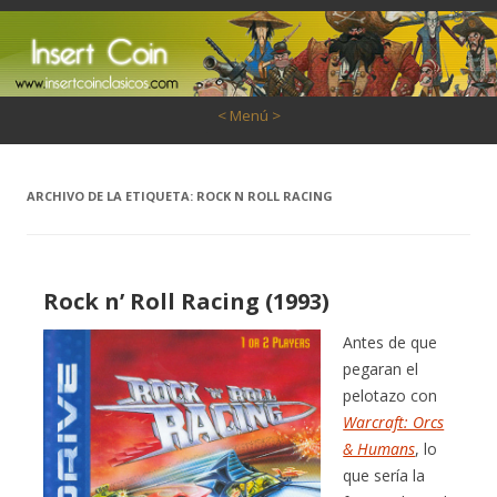
Saltar al contenido
< Menú >
ARCHIVO DE LA ETIQUETA:
ROCK N ROLL RACING
Rock n’ Roll Racing (1993)
Antes de que
pegaran el
pelotazo con
Warcraft: Orcs
& Humans
, lo
que sería la