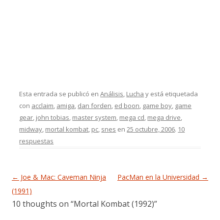
Esta entrada se publicó en
Análisis
,
Lucha
y está etiquetada
con
acclaim
,
amiga
,
dan forden
,
ed boon
,
game boy
,
game
gear
,
john tobias
,
master system
,
mega cd
,
mega drive
,
midway
,
mortal kombat
,
pc
,
snes
en
25 octubre, 2006
.
10
respuestas
Navegación de entradas
←
Joe & Mac: Caveman Ninja
PacMan en la Universidad
→
(1991)
10 thoughts on “
Mortal Kombat (1992)
”