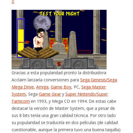
II
.
Gracias a esta popularidad pronto la distribuidora
Acclaim lanzaría conversiones para
Sega Genesis/Sega
Mega Drive
,
Amiga
,
Game Boy
, PC,
Sega Master
System
, Sega
Game Gear
y
Super Nintendo/Super
Famicom
en 1993, y Mega CD en 1994. De estas cabe
destacar la versión de Master System, que a pesar de
sus 8 bits tenía una gran calidad técnica. Por otro lado
su popularidad se traduciría en dos películas (de calidad
cuestionable, aunque la primera tuvo una buena taquilla)