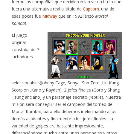
fueron las compañías que decidieron lanzar un título que
fuera una alternativa real al título de
Capcom
. una de
esas pocas fue
Midway
que en 1992 lanzó
Mortal
Kombat
.
El juego
original
constaba de 7
luchadores
seleccionables(Johnny Cage, Sonya, Sub Zero ,Liu Kang,
Scorpion ,Kano y Rayden), 2 jefes finales (Goro y Shang
Tsung anciano) y un personaje secreto (reptile). Nuestra
misión sera conseguir ser el campeón del torneo de
Mortal Kombat, para ello debemos ir eliminando a los
demás aspirantes y finalmente a los jefes finales. La
variedad de golpes era bastante impresionante,
diferenciándose mucho entre unos personajes y otros.