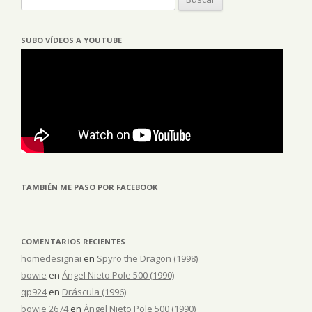
SUBO VÍDEOS A YOUTUBE
TAMBIÉN ME PASO POR FACEBOOK
COMENTARIOS RECIENTES
homedesignai
en
Spyro the Dragon (1998)
bowie
en
Ángel Nieto Pole 500 (1990)
qp924
en
Dráscula (1996)
bowie 2674
en
Ángel Nieto Pole 500 (1990)