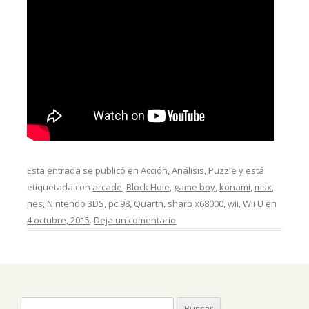
Esta entrada se publicó en
Acción
,
Análisis
,
Puzzle
y está
etiquetada con
arcade
,
Block Hole
,
game boy
,
konami
,
msx
,
nes
,
Nintendo 3DS
,
pc 98
,
Quarth
,
sharp x68000
,
wii
,
Wii U
en
4 octubre, 2015
.
Deja un comentario
Buscar: