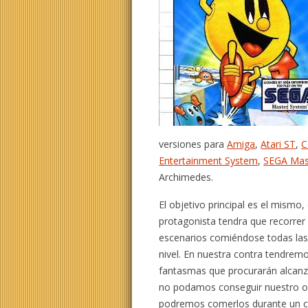
versiones para
Amiga
,
Atari ST
,
C
Entertainment System
,
SEGA Mas
Archimedes.
El objetivo principal es el mismo,
protagonista tendra que recorrer 
escenarios comiéndose todas las
nivel. En nuestra contra tendrem
fantasmas que procurarán alcan
no podamos conseguir nuestro obj
podremos comerlos durante un c