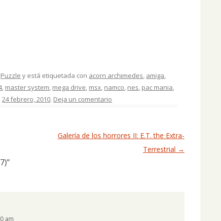
,
Puzzle
y está etiquetada con
acorn archimedes
,
amiga
,
4
,
master system
,
mega drive
,
msx
,
namco
,
nes
,
pac mania
,
n
24 febrero, 2010
.
Deja un comentario
Galería de los horrores II: E.T. the Extra-
Terrestrial
→
7)
”
40 am