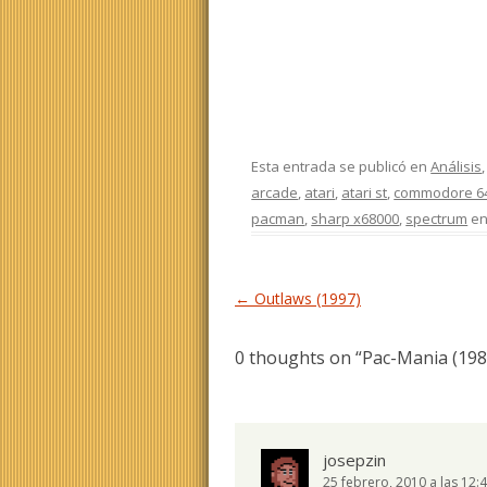
Esta entrada se publicó en
Análisis
arcade
,
atari
,
atari st
,
commodore 6
pacman
,
sharp x68000
,
spectrum
e
Navegación de entradas
←
Outlaws (1997)
0 thoughts on “
Pac-Mania (198
josepzin
25 febrero, 2010 a las 12: