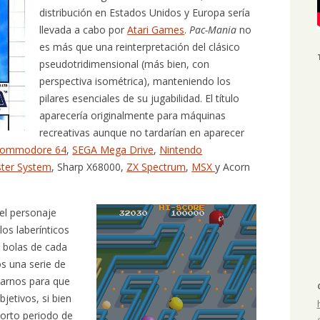
distribución en Estados Unidos y Europa sería
llevada a cabo por
Atari Games
.
Pac-Mania
no
es más que una reinterpretación del clásico
pseudotridimensional (más bien, con
perspectiva isométrica), manteniendo los
pilares esenciales de su jugabilidad. El título
aparecería originalmente para máquinas
recreativas aunque no tardarían en aparecer
ommodore 64
,
SEGA Mega Drive
,
Nintendo
ter System
, Sharp X68000,
ZX Spectrum
,
MSX
y Acorn
 el personaje
los laberínticos
 bolas de cada
os una serie de
zarnos para que
etivos, si bien
orto periodo de