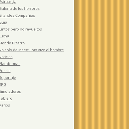
Estrategia
Galería de los horrores
Grandes Compañías
Guia
Juntos pero no revueltos
Lucha
Mondo Bizarro
No solo de Insert Coin vive el hombre
Noticias
Plataformas
Puzzle
Reportaje
RPG
Simuladores
Tablero
Varios