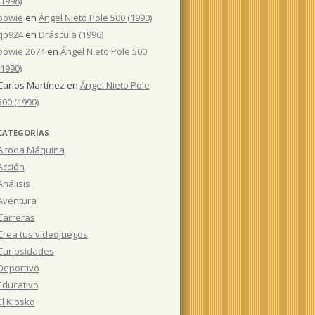
(1998)
bowie
en
Ángel Nieto Pole 500 (1990)
qp924
en
Dráscula (1996)
bowie 2674
en
Ángel Nieto Pole 500
(1990)
Carlos Martínez
en
Ángel Nieto Pole
500 (1990)
CATEGORÍAS
A toda Máquina
Acción
Análisis
Aventura
Carreras
Crea tus videojuegos
Curiosidades
Deportivo
Educativo
El Kiosko