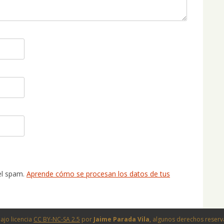
 el spam.
Aprende cómo se procesan los datos de tus
ajo licencia
CC BY-NC-SA 2.5
por
Jaime Parada Vila
, algunos derechos reser