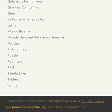
Galería de los horrores
Grandes Compañías
Guia
Juntos pero no revueltos
Lucha
Mondo Bizarro
No solo de Insert Coin vive el hombre
Noticias
Plataformas
Puzzle
Reportaje
RPG
Simuladores
Tablero
Varios
Textos creados con amor y publicados bajo licencia
CC BY-NC-SA 2.5
por
Jaime Parada Vila
, algunos derechos reservados.