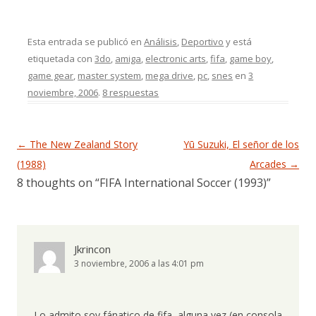
Esta entrada se publicó en
Análisis
,
Deportivo
y está
etiquetada con
3do
,
amiga
,
electronic arts
,
fifa
,
game boy
,
game gear
,
master system
,
mega drive
,
pc
,
snes
en
3
noviembre, 2006
.
8 respuestas
Navegación de entradas
←
The New Zealand Story
Yū Suzuki, El señor de los
(1988)
Arcades
→
8 thoughts on “
FIFA International Soccer (1993)
”
Jkrincon
3 noviembre, 2006 a las 4:01 pm
Lo admito soy fánatico de fifa, alguna vez (en consola