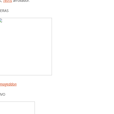
s,
Tetris
arrollador.
RERAS
rmageddon
IVO