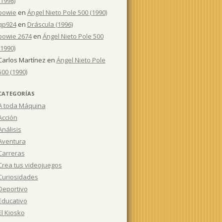
(1998)
bowie
en
Ángel Nieto Pole 500 (1990)
qp924
en
Dráscula (1996)
bowie 2674
en
Ángel Nieto Pole 500
(1990)
Carlos Martínez
en
Ángel Nieto Pole
500 (1990)
CATEGORÍAS
A toda Máquina
Acción
Análisis
Aventura
Carreras
Crea tus videojuegos
Curiosidades
Deportivo
Educativo
El Kiosko