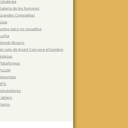
Estrategia
Galería de los horrores
Grandes Compañías
Guia
Juntos pero no revueltos
Lucha
Mondo Bizarro
No solo de Insert Coin vive el hombre
Noticias
Plataformas
Puzzle
Reportaje
RPG
Simuladores
Tablero
Varios