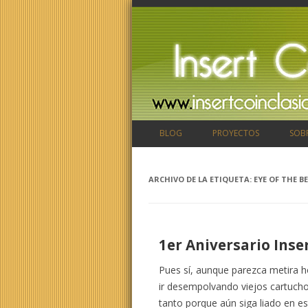
BLOG
PROYECTOS
SOB
ARCHIVO DE LA ETIQUETA:
EYE OF THE B
1er Aniversario Inse
Pues sí, aunque parezca metira 
ir desempolvando viejos cartuch
tanto porque aún siga liado en e