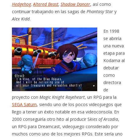
Hedgehog
,
Altered Beast
,
Shadow Dancer
, así como
continuar trabajando en las sagas de
Phantasy Star
y
Alex Kidd
.
En 1998
se abriría
una nueva
etapa para
Kodama al
debutar
como
directora
de
proyecto con
Magic Knight Rayeheart
, un RPG para la
SEGA Saturn
, siendo uno de los pocos videojuegos que
llego a tener un éxito notable en esa videoconsola. En
2000 conseguiría otro hito al producir S
kies of Arcadia
,
un RPG para Dreamcast, videojuego considerado por
muchos como uno de los mejores RPGs. Este sería uno