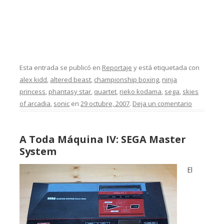
Esta entrada se publicó en
Reportaje
y está etiquetada con
alex kidd
,
altered beast
,
championship boxing
,
ninja
princess
,
phantasy star
,
quartet
,
rieko kodama
,
sega
,
skies
of arcadia
,
sonic
en
29 octubre, 2007
.
Deja un comentario
A Toda Máquina IV: SEGA Master
System
El