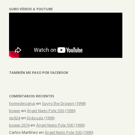
SUBO VÍDEOS A YOUTUBE
TAMBIÉN ME PASO POR FACEBOOK
COMENTARIOS RECIENTES
homedesignai
en
Spyro the Dragon (1998)
bowie
en
Ángel Nieto Pole 500 (1990)
qp924
en
Dráscula (1996)
bowie 2674
en
Ángel Nieto Pole 500 (1990)
Carlos Martínez
en
Ángel Nieto Pole 500 (1990)