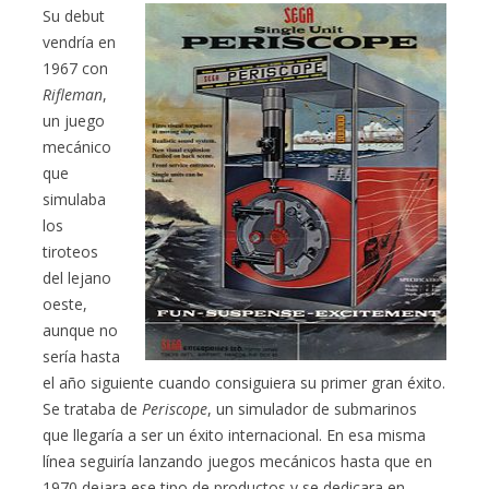
Su debut
vendría en
1967 con
Rifleman
,
un juego
mecánico
que
simulaba
los
tiroteos
del lejano
oeste,
aunque no
sería hasta
el año siguiente cuando consiguiera su primer gran éxito.
Se trataba de
Periscope
, un simulador de submarinos
que llegaría a ser un éxito internacional. En esa misma
línea seguiría lanzando juegos mecánicos hasta que en
1970 dejara ese tipo de productos y se dedicara en