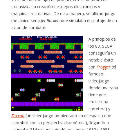
exclusiva a la creación de juegos electrónicos y
máquinas recreativas. De esta manera, su último juego
mecánico sería
Jet Rocket
, que simulaba el pilotaje de un
avión de combate.
A principios de
los 80, SEGA
conseguiría un
notable éxito
con
Frogger
(el
famoso
videojuego
donde una rana
tiene que
cruzar una
carretera) y
Zaxxon
(un videojuego ambientado en el espacio que
asombró con su perspectiva isométrica), llegando a
acumular 214 millones de dólares entre 1982 y 1983.