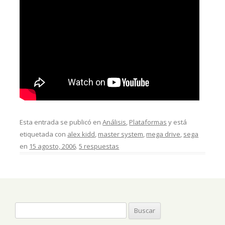
Esta entrada se publicó en
Análisis
,
Plataformas
y está
etiquetada con
alex kidd
,
master system
,
mega drive
,
sega
en
15 agosto, 2006
.
5 respuestas
Buscar: