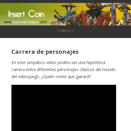
Saltar al contenido
< Menú >
Carrera de personajes
En este simpático vídeo podéis ver una hipotética
carrera entre diferentes personajes clásicos del mundo
del videojuego. ¿Quién creeis que ganará?