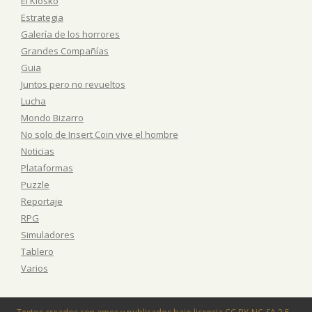
El Kiosko
Estrategia
Galería de los horrores
Grandes Compañías
Guia
Juntos pero no revueltos
Lucha
Mondo Bizarro
No solo de Insert Coin vive el hombre
Noticias
Plataformas
Puzzle
Reportaje
RPG
Simuladores
Tablero
Varios