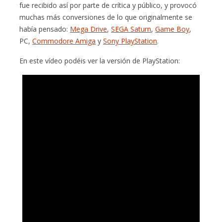
fue recibido así por parte de crítica y público, y provocó
muchas más conversiones de lo que originalmente se
había pensado:
Mega Drive
,
SEGA Saturn
,
Game Boy
,
PC,
Commodore Amiga
y
Sony PlayStation
.
En este vídeo podéis ver la versión de PlayStation: