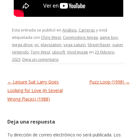
Esta entrada se publicó en
Análisis
,
Carreras
y está
etiquetada con
Chris West
,
Commodore Amiga
,
game boy
,
mega drive
,
pc
,
playstation
,
sega saturn
,
Street Racer
,
super
nintendo
,
Tony West
,
ubisoft
,
Vivid Image
en
23 febrero,
2023
.
Deja un comentario
Navegación de entradas
←
Leisure Suit Larry Goes
Puzz Loop (1998)
→
Looking for Love (in Several
Wrong Places) (1988)
Deja una respuesta
Tu dirección de correo electrónico no será publicada.
Los