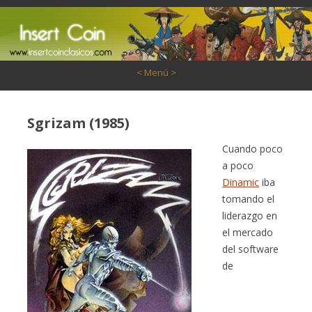
Saltar al contenido
< Menú >
Sgrizam (1985)
Cuando poco
a poco
Dinamic
iba
tomando el
liderazgo en
el mercado
del software
de