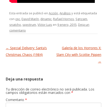
Esta entrada se publicó en
Acción
,
Análisis
y está etiquetada
con
cpc
,
David Marín
,
dinamic
,
Rafael Hornos
,
Sgrizam
,
snatcho
,
spectrum
,
Víctor Luis
en
9 enero, 2015
.
Deja un
comentario
Navegación de entradas
←
Special Delivery: Santa’s
Galería de los Horrores X:
Christmas Chaos (1984)
Slam City with Scottie Pippen
→
Deja una respuesta
Tu dirección de correo electrónico no será publicada.
Los
campos obligatorios están marcados con
*
Comentario
*