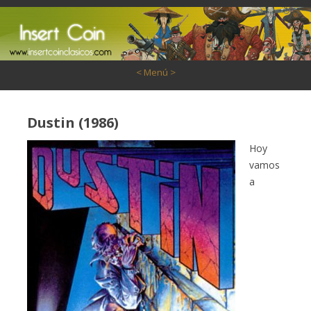
Saltar al contenido
< Menú >
Dustin (1986)
Hoy
vamos
a