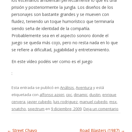
los escenarios ambientan perfectamente lo que es una
prisión y posteriormente la jungla. Los diseños de los
personajes son bastante grandes y se mueven con
fluidez, teniendo un toque humorístico que terminaría
siendo seña de identidad de la compañía.
Probablemente sea en el aspecto sonoro donde el
juego se queda más cojo, pero no resta nada en lo que
se refiere a dificultad, jugabilidad y entretenimiento.
En este vídeo podéis ver como es el juego
:
Esta entrada se publicó en
Análisis
,
Aventura
y está
etiquetada con
alfonso azpiri
,
cpc
,
dinamic
,
dustin
,
enrique
cervera
,
javier cubedo
,
luis rodriguez
,
manuel cubedo
,
msx
,
snatcho
,
spectrum
en
9 diciembre, 2009
.
Deja un comentario
Navegación de entradas
←
Street Chavo
Road Blasters (1987)
→