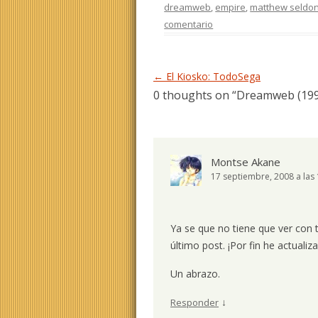
dreamweb
,
empire
,
matthew seldo
comentario
Navegación de entradas
←
El Kiosko: TodoSega
0 thoughts on “
Dreamweb (199
Montse Akane
17 septiembre, 2008 a las
Ya se que no tiene que ver con 
último post. ¡Por fin he actualiz
Un abrazo.
↓
Responder