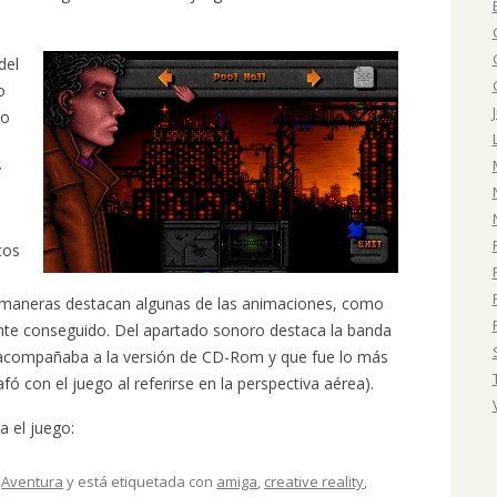
del
o
to
a
y
cos
das maneras destacan algunas de las animaciones, como
tante conseguido. Del apartado sonoro destaca la banda
acompañaba a la versión de CD-Rom y que fue lo más
afó con el juego al referirse en la perspectiva aérea).
a el juego:
,
Aventura
y está etiquetada con
amiga
,
creative reality
,