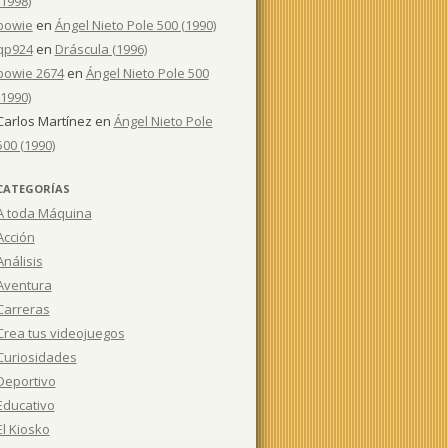
(1998)
bowie
en
Ángel Nieto Pole 500 (1990)
qp924
en
Dráscula (1996)
bowie 2674
en
Ángel Nieto Pole 500
(1990)
Carlos Martínez
en
Ángel Nieto Pole
500 (1990)
CATEGORÍAS
A toda Máquina
Acción
Análisis
Aventura
Carreras
Crea tus videojuegos
Curiosidades
Deportivo
Educativo
El Kiosko