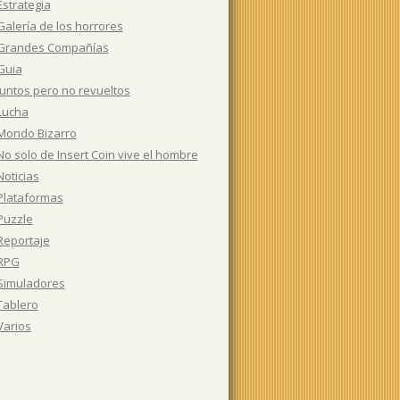
Estrategia
Galería de los horrores
Grandes Compañías
Guia
Juntos pero no revueltos
Lucha
Mondo Bizarro
No solo de Insert Coin vive el hombre
Noticias
Plataformas
Puzzle
Reportaje
RPG
Simuladores
Tablero
Varios