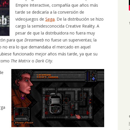
Empire Interactive, compañía que años más
tarde se dedicaría a la conversión de
videojuegos de
Sega
. De la distribución se hizo
cargo la semidesconocida Creative Reality. A
pesar de que la distribuidora no fuera muy
razón para que
Dreamweb
no fuese un superventas; la
rio no era lo que demandaba el mercado en aquel
ubiese funcionado mejor años más tarde, ya que su
s como
The Matrix
o
Dark City
.
de
d
rga