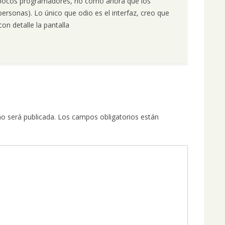
y pocos programadores, no como ahora que los
 personas). Lo único que odio es el interfaz, creo que
on detalle la pantalla
no será publicada.
Los campos obligatorios están