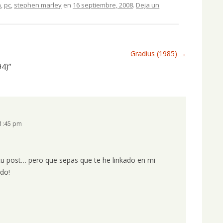
n
,
pc
,
stephen marley
en
16 septiembre, 2008
.
Deja un
Gradius (1985)
→
4)
”
 1:45 pm
tu post… pero que sepas que te he linkado en mi
ado!