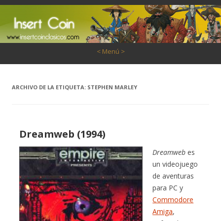
Saltar al contenido
< Menú >
ARCHIVO DE LA ETIQUETA:
STEPHEN MARLEY
Dreamweb (1994)
Dreamweb
es
un videojuego
de aventuras
para PC y
Commodore
Amiga
,