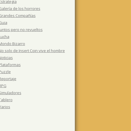
Estrategia
Galería de los horrores
Grandes Compañías
Guia
Juntos pero no revueltos
Lucha
Mondo Bizarro
No solo de Insert Coin vive el hombre
Noticias
Plataformas
Puzzle
Reportaje
RPG
Simuladores
Tablero
Varios