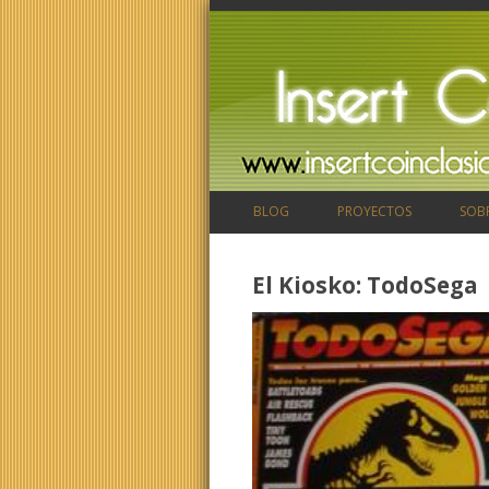
BLOG
PROYECTOS
SOB
El Kiosko: TodoSega