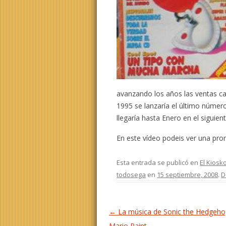
avanzando los años las ventas c
1995 se lanzaría el último número
llegaría hasta Enero en el sigui
En este vídeo podeis ver una p
Esta entrada se publicó en
El Kiosk
todosega
en
15 septiembre, 2008
.
D
Navegación de entradas
←
La música de Sonic the Hedgeho
Mario Paint