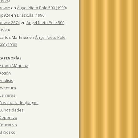
(1998)
bowie
en
Ángel Nieto Pole 500 (1990)
qp924
en
Dráscula (1996)
bowie 2674
en
Ángel Nieto Pole 500
(1990)
Carlos Martínez
en
Ángel Nieto Pole
500 (1990)
CATEGORÍAS
A toda Máquina
Acción
Análisis
Aventura
Carreras
Crea tus videojuegos
Curiosidades
Deportivo
Educativo
El Kiosko