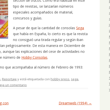
sección de trucos. Como era habitual en este
tipo de revistas, se lanzarían números
especiales acompañados de material,
concursos y guías.
A pesar de que la cantidad de consolas
Sega
que había en España, lo cierto es que la revista
no consiguió una tirada regular y según iban
aían peligrosamente. De esta manera en Diciembre de
, aunque las explicaciones del cese de actividades no
ente número de
Hobby Consolas
.
romo que acompañaba al número de Febrero de 1993:
o
,
Reportaje
y está etiquetada con
hobby press
,
sega
,
eja un comentario
g con
Dreamweb (1994)
→