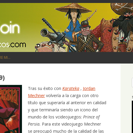
Saltar al contenido
RE MI…
9)
Tras su éxito con
Karateka
,
Jordan
Mechner
volvería a la carga con otro
título que superaría al anterior en calidad
y que terminaría siendo un icono del
mundo de los vcideojuegos:
Prince of
Persia.
Para este videojuego Mechner
se preocupó mucho de la calidad de las