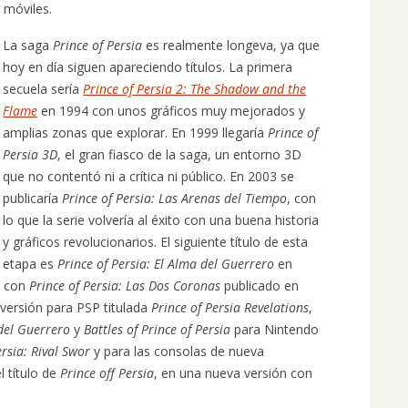
 móviles.
La saga
Prince of Persia
es realmente longeva, ya que
hoy en día siguen apareciendo títulos. La primera
secuela sería
Prince of Persia 2: The Shadow and the
Flame
en 1994 con unos gráficos muy mejorados y
amplias zonas que explorar. En 1999 llegaría
Prince of
Persia 3D
, el gran fiasco de la saga, un entorno 3D
que no contentó ni a crítica ni público. En 2003 se
publicaría
Prince of Persia: Las Arenas del Tiempo
, con
lo que la serie volvería al éxito con una buena historia
y gráficos revolucionarios. El siguiente título de esta
etapa es
Prince of Persia: El Alma del Guerrero
en
ra con
Prince of Persia: Las Dos Coronas
publicado en
versión para PSP titulada
Prince of Persia Revelations
,
del Guerrero
y
Battles of Prince of Persia
para Nintendo
ersia: Rival Swor
y para las consolas de nueva
l título de
Prince off Persia
, en una nueva versión con