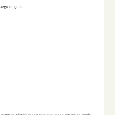
uego original:
,
Aventura
,
Plataformas
y está etiquetada con
amiga
,
apple