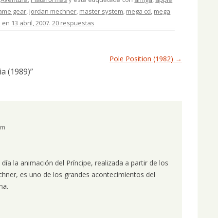
ame gear
,
jordan mechner
,
master system
,
mega cd
,
mega
s
en
13 abril, 2007
.
20 respuestas
Pole Position (1982)
→
ia (1989)
”
pm
ía la animación del Príncipe, realizada a partir de los
chner, es uno de los grandes acontecimientos del
ma.