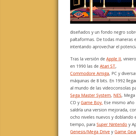
diseñados y un fondo negro sobre
paltaformas. De todas maneras e
intentando aprovechar el potenci
Tras la versión de
Apple II
, vinier
en 1990 las de
Atari ST
,
Commodore Amiga
, PC y diversa
máquinas de 8 bits. En 1992 llega
al mundo de las videoconsolas p
Sega Master System
,
NES
, Mega
CD y
Game Boy.
Ese mismo año
saldría una version mejorada, co
ocho niveles nuevos y doblando e
tiempo, para
Super Nintendo
y Ap
Genesis/Mega Drive
y
Game Gea