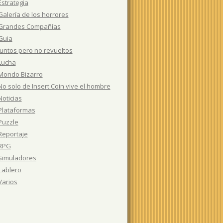
Estrategia
Galería de los horrores
Grandes Compañías
Guia
Juntos pero no revueltos
Lucha
Mondo Bizarro
No solo de Insert Coin vive el hombre
Noticias
Plataformas
Puzzle
Reportaje
RPG
Simuladores
Tablero
Varios