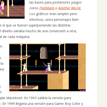
las bases para posteriores juegos
como
Flashback
o
Another World.
Los gráficos eran simples pero
efectivos, unos personajes bien
 el que se fueron superponiendo las distintas
l diseño variaba mucho de una conversión a otra,
al de cada máquina.
on
s
ría
ara
n
l
ple Macintosh. En 1993 saldría la versión para
r
. En 1999 llegaría una versión para Game Boy Color y