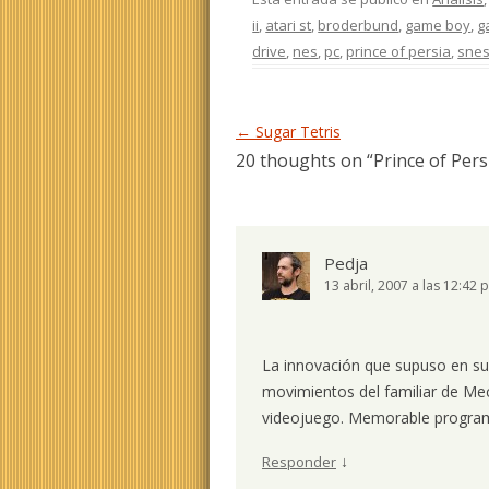
ii
,
atari st
,
broderbund
,
game boy
,
g
drive
,
nes
,
pc
,
prince of persia
,
sne
Navegación de entradas
←
Sugar Tetris
20 thoughts on “
Prince of Pers
Pedja
13 abril, 2007 a las 12:42 
La innovación que supuso en su d
movimientos del familiar de Me
videojuego. Memorable progra
↓
Responder