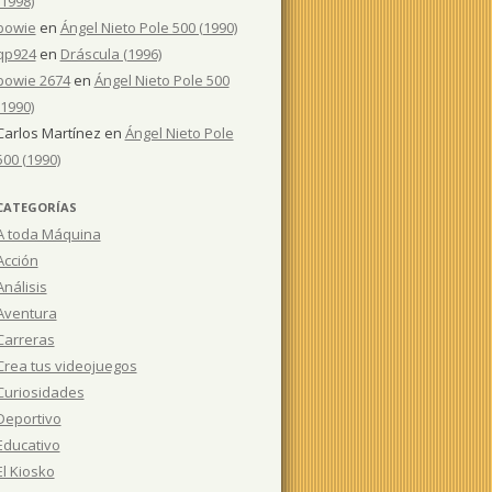
(1998)
bowie
en
Ángel Nieto Pole 500 (1990)
qp924
en
Dráscula (1996)
bowie 2674
en
Ángel Nieto Pole 500
(1990)
Carlos Martínez
en
Ángel Nieto Pole
500 (1990)
CATEGORÍAS
A toda Máquina
Acción
Análisis
Aventura
Carreras
Crea tus videojuegos
Curiosidades
Deportivo
Educativo
El Kiosko