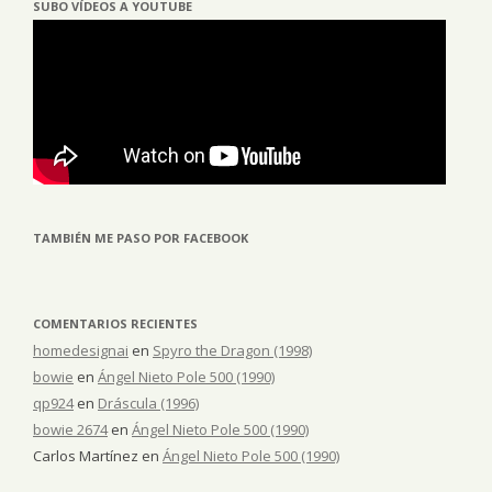
SUBO VÍDEOS A YOUTUBE
TAMBIÉN ME PASO POR FACEBOOK
COMENTARIOS RECIENTES
homedesignai
en
Spyro the Dragon (1998)
bowie
en
Ángel Nieto Pole 500 (1990)
qp924
en
Dráscula (1996)
bowie 2674
en
Ángel Nieto Pole 500 (1990)
Carlos Martínez
en
Ángel Nieto Pole 500 (1990)