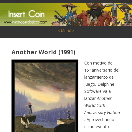
Saltar al contenido
< Menú >
Another World (1991)
Con motivo del
15º aniversario del
lanzamiento del
juego, Delphine
Software va a
lanzar
Another
World 15th
Anniversary Edition
.
Aprovechando
dicho evento