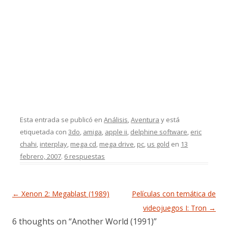
Esta entrada se publicó en
Análisis
,
Aventura
y está
etiquetada con
3do
,
amiga
,
apple ii
,
delphine software
,
eric
chahi
,
interplay
,
mega cd
,
mega drive
,
pc
,
us gold
en
13
febrero, 2007
.
6 respuestas
Navegación de entradas
←
Xenon 2: Megablast (1989)
Películas con temática de
videojuegos I: Tron
→
6 thoughts on “
Another World (1991)
”