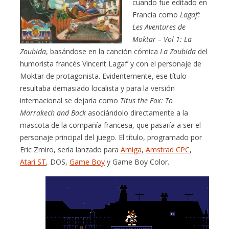
cuando fue editado en
Francia como
Lagaf’:
Les Aventures de
Moktar – Vol 1: La
Zoubida
, basándose en la canción cómica
La Zoubida
del
humorista francés Vincent Lagaf’ y con el personaje de
Moktar de protagonista. Evidentemente, ese título
resultaba demasiado localista y para la versión
internacional se dejaría como
Titus the Fox: To
Marrakech and Back
asociándolo directamente a la
mascota de la compañía francesa, que pasaría a ser el
personaje principal del juego. El título, programado por
Eric Zmiro, sería lanzado para
Amiga
,
Amstrad CPC
,
Atari ST
, DOS,
Game Boy
y Game Boy Color.