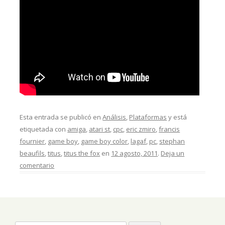
Esta entrada se publicó en
Análisis
,
Plataformas
y está
etiquetada con
amiga
,
atari st
,
cpc
,
eric zmiro
,
francis
fournier
,
game boy
,
game boy color
,
lagaf
,
pc
,
stephan
beaufils
,
titus
,
titus the fox
en
12 agosto, 2011
.
Deja un
comentario