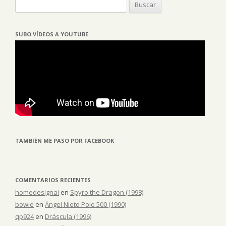
Buscar:
SUBO VÍDEOS A YOUTUBE
TAMBIÉN ME PASO POR FACEBOOK
COMENTARIOS RECIENTES
homedesignai
en
Spyro the Dragon (1998)
bowie
en
Ángel Nieto Pole 500 (1990)
qp924
en
Dráscula (1996)