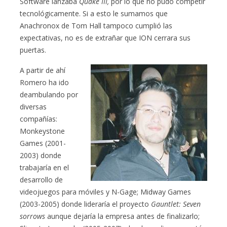
Software lanzaba
Quake III,
por lo que no pudo competir
tecnológicamente. Si a esto le sumamos que
Anachronox de Tom Hall tampoco cumplió las
expectativas, no es de extrañar que ION cerrara sus
puertas.
A partir de ahí
Romero ha ido
deambulando por
diversas
compañías:
Monkeystone
Games (2001-
2003) donde
trabajaría en el
desarrollo de
videojuegos para móviles y N-Gage; Midway Games
(2003-2005) donde lideraría el proyecto
Gauntlet: Seven
sorrows
aunque dejaría la empresa antes de finalizarlo;