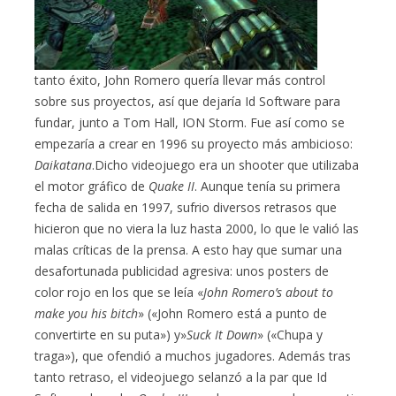
tanto éxito, John Romero quería llevar más control
sobre sus proyectos, así que dejaría Id Software para
fundar, junto a Tom Hall, ION Storm. Fue así como se
empezaría a crear en 1996 su proyecto más ambicioso:
Daikatana
.Dicho videojuego era un shooter que utilizaba
el motor gráfico de
Quake II
. Aunque tenía su primera
fecha de salida en 1997, sufrio diversos retrasos que
hicieron que no viera la luz hasta 2000, lo que le valió las
malas críticas de la prensa. A esto hay que sumar una
desafortunada publicidad agresiva: unos posters de
color rojo en los que se leía «
John Romero’s about to
make you his bitch
» («John Romero está a punto de
convertirte en su puta») y»
Suck It Down
» («Chupa y
traga»), que ofendió a muchos jugadores. Además tras
tanto retraso, el videojuego selanzó a la par que Id