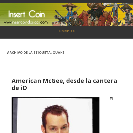
Saltar al contenido
< Menú >
ARCHIVO DE LA ETIQUETA:
QUAKE
American McGee, desde la cantera
de iD
El