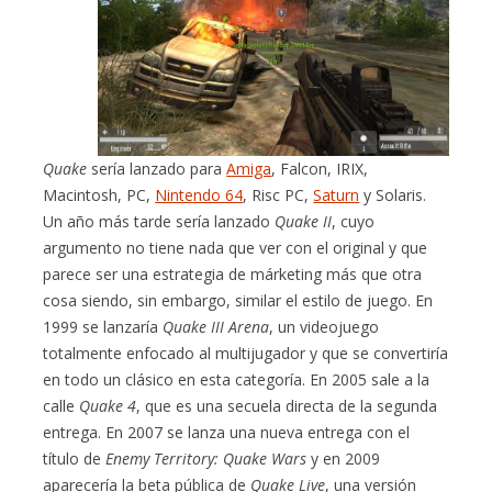
Quake
sería lanzado para
Amiga
, Falcon, IRIX,
Macintosh, PC,
Nintendo 64
, Risc PC,
Saturn
y Solaris.
Un año más tarde sería lanzado
Quake II
, cuyo
argumento no tiene nada que ver con el original y que
parece ser una estrategia de márketing más que otra
cosa siendo, sin embargo, similar el estilo de juego. En
1999 se lanzaría
Quake III Arena
, un videojuego
totalmente enfocado al multijugador y que se convertiría
en todo un clásico en esta categoría. En 2005 sale a la
calle
Quake 4
, que es una secuela directa de la segunda
entrega. En 2007 se lanza una nueva entrega con el
título de
Enemy Territory: Quake Wars
y en 2009
aparecería la beta pública de
Quake Live
, una versión