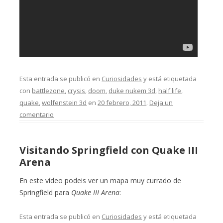
Esta entrada se publicó en
Curiosidades
y está etiquetada
con
battlezone
,
crysis
,
doom
,
duke nukem 3d
,
half life
,
quake
,
wolfenstein 3d
en
20 febrero, 2011
.
Deja un
comentario
Visitando Springfield con Quake III
Arena
En este vídeo podeis ver un mapa muy currado de
Springfield para
Quake III Arena
:
Esta entrada se publicó en
Curiosidades
y está etiquetada