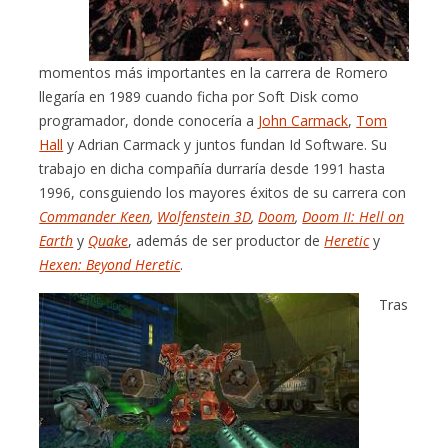
momentos más importantes en la carrera de Romero
llegaría en 1989 cuando ficha por Soft Disk como
programador, donde conocería a
John Carmack
,
Tom
Hall
y Adrian Carmack y juntos fundan Id Software. Su
trabajo en dicha compañía durraría desde 1991 hasta
1996, consguiendo los mayores éxitos de su carrera con
Commander Keen
,
Wolfenstein 3D
,
Doom
,
Doom II: Hell on
Earth
y
Quake
, además de ser productor de
Heretic
y
Hexen: Beyond Heretic
.
Tras