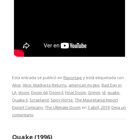
Esta entrada se publicó en
Reportaje
y está etiquetada con
Alice
,
Alice: Madness Returns
,
american mcgee
,
Bad Day in
LA
,
doom
,
Doom 64
,
Doom II
,
Final Doom
,
Grimm
,
id
,
quake
,
Quake II
,
Scrapland
,
Spicy Horse
,
The Mauretania Import
Export Company
,
The Ultimate Doom
en
3 abril, 2019
.
Deja un
comentario
Quake (1996)