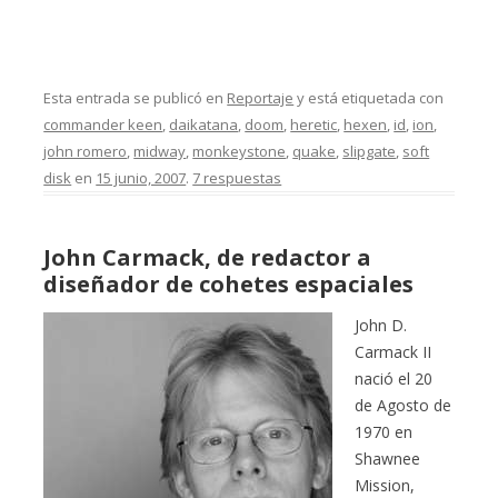
Esta entrada se publicó en
Reportaje
y está etiquetada con
commander keen
,
daikatana
,
doom
,
heretic
,
hexen
,
id
,
ion
,
john romero
,
midway
,
monkeystone
,
quake
,
slipgate
,
soft
disk
en
15 junio, 2007
.
7 respuestas
John Carmack, de redactor a
diseñador de cohetes espaciales
John D.
Carmack II
nació el 20
de Agosto de
1970 en
Shawnee
Mission,