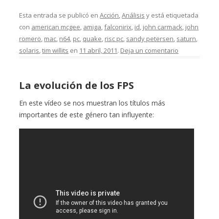
Esta entrada se publicó en
Acción
,
Análisis
y está etiquetada
con
american mcgee
,
amiga
,
falconirix
,
id
,
john carmack
,
john
romero
,
mac
,
n64
,
pc
,
quake
,
risc pc
,
sandy petersen
,
saturn
,
solaris
,
tim willits
en
11 abril, 2011
.
Deja un comentario
La evolución de los FPS
En este vídeo se nos muestran los títulos más
importantes de este género tan influyente: