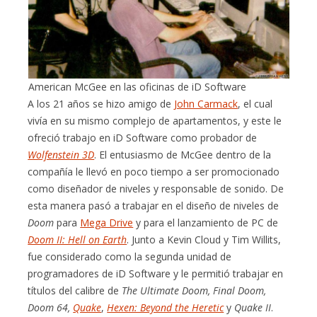
American McGee en las oficinas de iD Software
A los 21 años se hizo amigo de
John Carmack
, el cual
vivía en su mismo complejo de apartamentos, y este le
ofreció trabajo en iD Software como probador de
Wolfenstein 3D
. El entusiasmo de McGee dentro de la
compañía le llevó en poco tiempo a ser promocionado
como diseñador de niveles y responsable de sonido. De
esta manera pasó a trabajar en el diseño de niveles de
Doom
para
Mega Drive
y para el lanzamiento de PC de
Doom II: Hell on Earth
. Junto a Kevin Cloud y Tim Willits,
fue considerado como la segunda unidad de
programadores de iD Software y le permitió trabajar en
títulos del calibre de
The Ultimate Doom, Final Doom,
Doom 64,
Quake
,
Hexen: Beyond the Heretic
y
Quake II
.