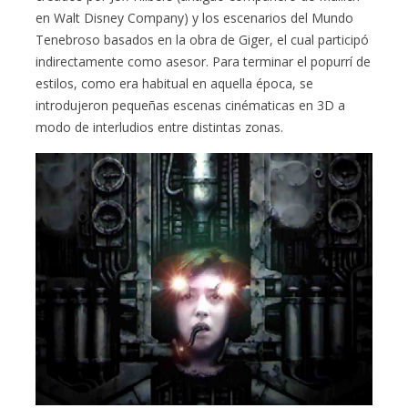
en Walt Disney Company) y los escenarios del Mundo
Tenebroso basados en la obra de Giger, el cual participó
indirectamente como asesor. Para terminar el popurrí de
estilos, como era habitual en aquella época, se
introdujeron pequeñas escenas cinématicas en 3D a
modo de interludios entre distintas zonas.