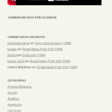
TAMBIÉN ME PASO POR FACEBOOK
COMENTARIOS RECIENTES
homedesignai
en
Spyro the Dragon (1998)
bowie
en
Ángel Nieto Pole 500 (1990)
qp924
en
Dráscula (1996)
bowie 2674
en
Ángel Nieto Pole 500 (1990)
Carlos Martínez
en
Ángel Nieto Pole 500 (1990)
CATEGORÍAS
A toda Máquina
Acción
Análisis
Aventura
Carreras