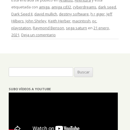
Esta entrada se publicó en
Análisis
,
Aventura
y está
etiquetada con
amiga
,
amiga cd32
,
cyberdreams
,
dark seed
,
Dark Seed II
,
david mullich
,
destiny software
,
h r giger
,
Jeff
Hilbers
,
John Shirley
,
Keith Herber
,
macintosh
,
pc
,
playstation
,
Raymond Benson
,
sega saturn
en
21 enero,
2021
.
Deja un comentario
Buscar:
SUBO VÍDEOS A YOUTUBE