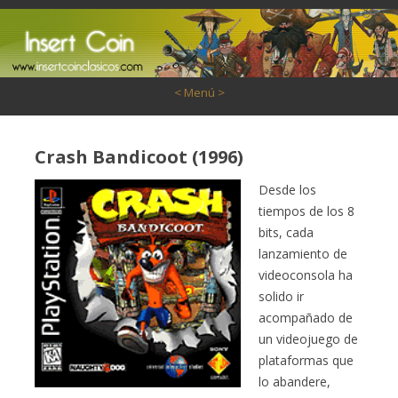
Saltar al contenido
< Menú >
Crash Bandicoot (1996)
Desde los
tiempos de los 8
bits, cada
lanzamiento de
videoconsola ha
solido ir
acompañado de
un videojuego de
plataformas que
lo abandere,