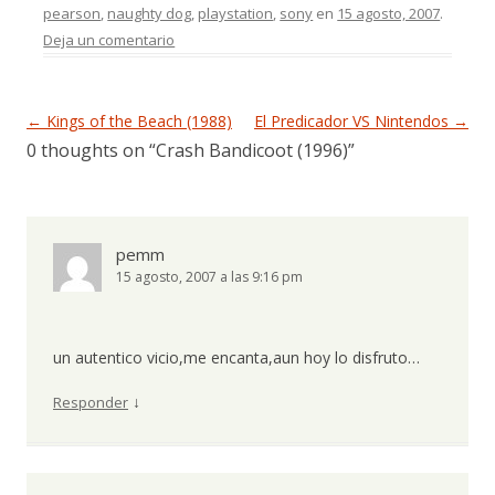
pearson
,
naughty dog
,
playstation
,
sony
en
15 agosto, 2007
.
Deja un comentario
Navegación de entradas
←
Kings of the Beach (1988)
El Predicador VS Nintendos
→
0 thoughts on “
Crash Bandicoot (1996)
”
pemm
15 agosto, 2007 a las 9:16 pm
un autentico vicio,me encanta,aun hoy lo disfruto…
↓
Responder