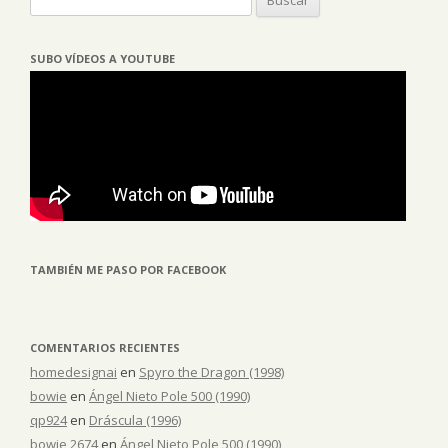
SUBO VÍDEOS A YOUTUBE
TAMBIÉN ME PASO POR FACEBOOK
COMENTARIOS RECIENTES
homedesignai
en
Spyro the Dragon (1998)
bowie
en
Ángel Nieto Pole 500 (1990)
qp924
en
Dráscula (1996)
bowie 2674
en
Ángel Nieto Pole 500 (1990)