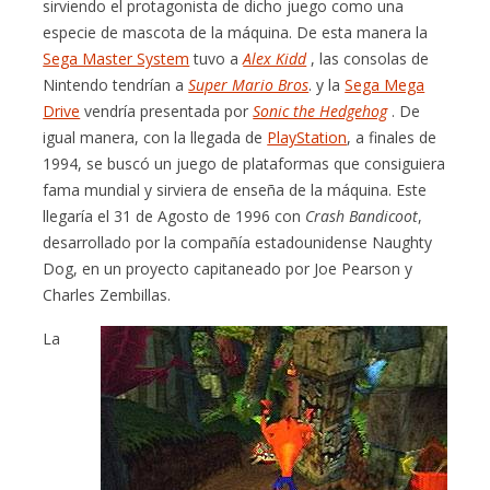
sirviendo el protagonista de dicho juego como una
especie de mascota de la máquina. De esta manera la
Sega Master System
tuvo a
Alex Kidd
, las consolas de
Nintendo tendrían a
Super Mario Bros
. y la
Sega Mega
Drive
vendría presentada por
Sonic the Hedgehog
. De
igual manera, con la llegada de
PlayStation
, a finales de
1994, se buscó un juego de plataformas que consiguiera
fama mundial y sirviera de enseña de la máquina. Este
llegaría el 31 de Agosto de 1996 con
Crash Bandicoot
,
desarrollado por la compañía estadounidense Naughty
Dog, en un proyecto capitaneado por Joe Pearson y
Charles Zembillas.
La