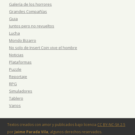
Galería de los horrores
Grandes Compañías
Guia
Juntos pero no revueltos
Lucha
Mondo Bizarro
No solo de Insert Coin vive el hombre
Noticias
Plataformas
Puzzle
Reportaje
RPG
Simuladores
Tablero
Varios
Textos creados con amor y publicados bajo licencia
CC BY-NC-SA 2.5
por
Jaime Parada Vila
, algunos derechos reservados.