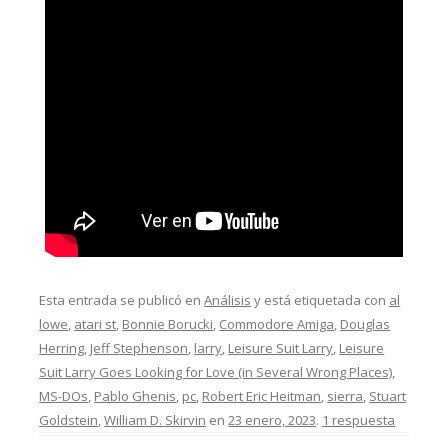
Esta entrada se publicó en
Análisis
y está etiquetada con
al
lowe
,
atari st
,
Bonnie Borucki
,
Commodore Amiga
,
Douglas
Herring
,
Jeff Stephenson
,
larry
,
Leisure Suit Larry
,
Leisure
Suit Larry Goes Looking for Love (in Several Wrong Places)
,
MS-DOs
,
Pablo Ghenis
,
pc
,
Robert Eric Heitman
,
sierra
,
Stuart
Goldstein
,
William D. Skirvin
en
23 enero, 2023
.
1 respuesta