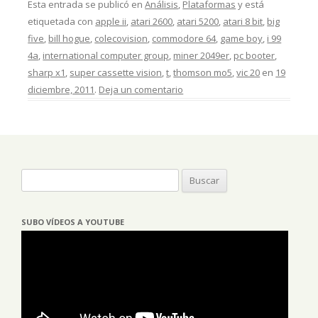
Esta entrada se publicó en
Análisis
,
Plataformas
y está
etiquetada con
apple ii
,
atari 2600
,
atari 5200
,
atari 8 bit
,
big
five
,
bill hogue
,
colecovision
,
commodore 64
,
game boy
,
i 99
4a
,
international computer group
,
miner 2049er
,
pc booter
,
sharp x1
,
super cassette vision
,
t
,
thomson mo5
,
vic 20
en
19
diciembre, 2011
.
Deja un comentario
Buscar:
SUBO VÍDEOS A YOUTUBE