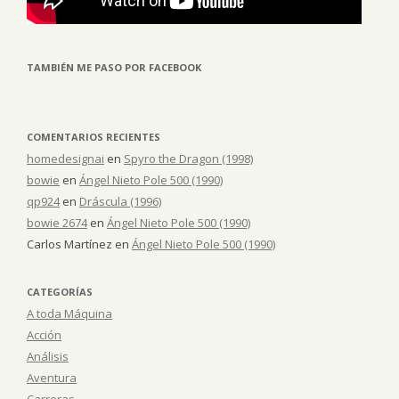
TAMBIÉN ME PASO POR FACEBOOK
COMENTARIOS RECIENTES
homedesignai
en
Spyro the Dragon (1998)
bowie
en
Ángel Nieto Pole 500 (1990)
qp924
en
Dráscula (1996)
bowie 2674
en
Ángel Nieto Pole 500 (1990)
Carlos Martínez
en
Ángel Nieto Pole 500 (1990)
CATEGORÍAS
A toda Máquina
Acción
Análisis
Aventura
Carreras