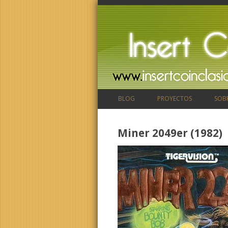
BLOG
PROYECTOS
SOB
Miner 2049er (1982)