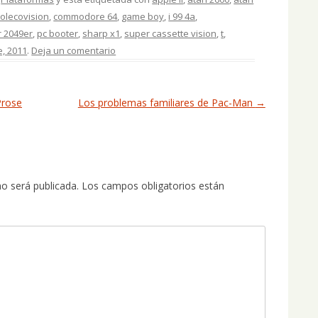
colecovision
,
commodore 64
,
game boy
,
i 99 4a
,
r 2049er
,
pc booter
,
sharp x1
,
super cassette vision
,
t
,
e, 2011
.
Deja un comentario
Prose
Los problemas familiares de Pac-Man
→
no será publicada.
Los campos obligatorios están