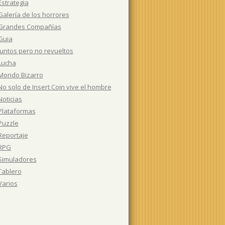
Estrategia
Galería de los horrores
Grandes Compañías
Guia
Juntos pero no revueltos
Lucha
Mondo Bizarro
No solo de Insert Coin vive el hombre
Noticias
Plataformas
Puzzle
Reportaje
RPG
Simuladores
Tablero
Varios