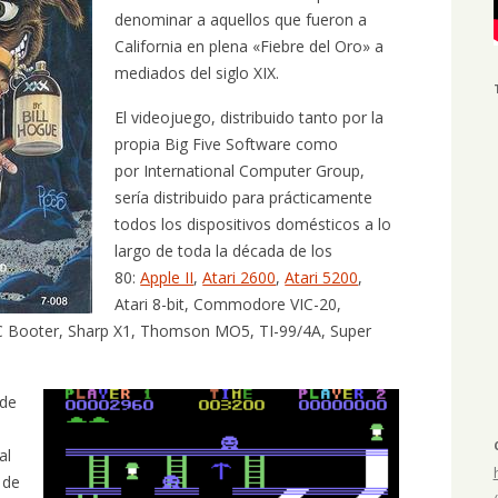
denominar a aquellos que fueron a
California en plena «Fiebre del Oro» a
mediados del siglo XIX.
El videojuego, distribuido tanto por la
propia Big Five Software como
por International Computer Group,
sería distribuido para prácticamente
todos los dispositivos domésticos a lo
largo de toda la década de los
80:
Apple II
,
Atari 2600
,
Atari 5200
,
Atari 8-bit, Commodore VIC-20,
C Booter, Sharp X1, Thomson MO5, TI-99/4A, Super
 de
al
 de