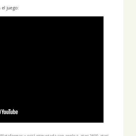
 el juego:
,
Plataformas
y está etiquetada con
apple ii
,
atari 2600
,
atari