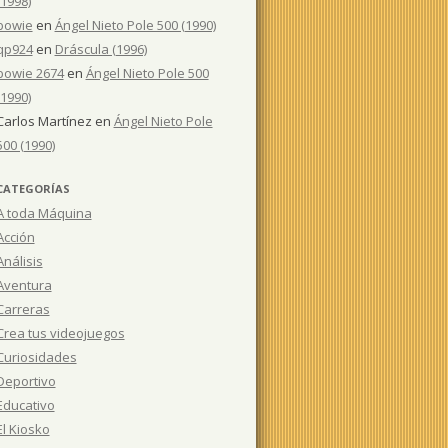
(1998)
bowie
en
Ángel Nieto Pole 500 (1990)
qp924
en
Dráscula (1996)
bowie 2674
en
Ángel Nieto Pole 500
(1990)
Carlos Martínez
en
Ángel Nieto Pole
500 (1990)
CATEGORÍAS
A toda Máquina
Acción
Análisis
Aventura
Carreras
Crea tus videojuegos
Curiosidades
Deportivo
Educativo
El Kiosko