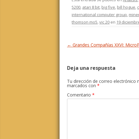
5200
,
atari 8 bit
,
big five
,
bill hogue
,
international computer group
,
mine
thomson mo5
,
vic 20
en
19 diciembr
Navegación de entradas
←
Grandes Compañías XXVI: Micro
Deja una respuesta
Tu dirección de correo electrónico 
marcados con
*
Comentario
*