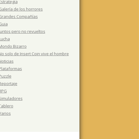
Estrategia
Galería de los horrores
Grandes Compañías
Guia
Juntos pero no revueltos
Lucha
Mondo Bizarro
No solo de Insert Coin vive el hombre
Noticias
Plataformas
Puzzle
Reportaje
RPG
Simuladores
Tablero
Varios