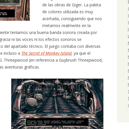
de las obras de Giger. La paleta
de colores utilizada es muy
acertada, consiguiendo que nos
metamos realmente en la
biente teníamos una buena banda sonora creada por
gracia ni las voces ni los efectos sonoros se
sto del apartado técnico. El juego contaba con diversas
 e incluso a
The Secret of Monkey Island
, ya que el
 G. Threepwood (en referencia a Guybrush Threepwood,
as aventuras gráficas.