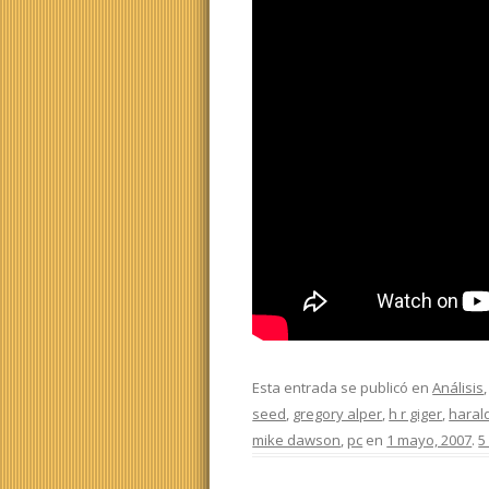
Esta entrada se publicó en
Análisis
seed
,
gregory alper
,
h r giger
,
haral
mike dawson
,
pc
en
1 mayo, 2007
.
5