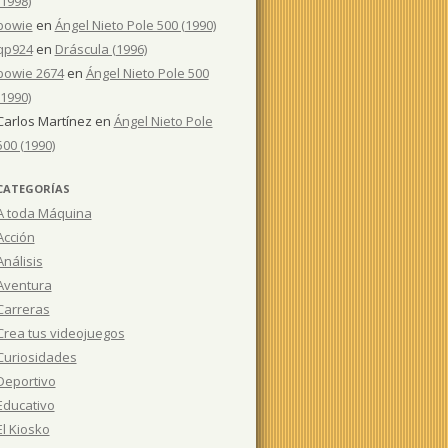
(1998)
bowie
en
Ángel Nieto Pole 500 (1990)
qp924
en
Dráscula (1996)
bowie 2674
en
Ángel Nieto Pole 500
(1990)
Carlos Martínez
en
Ángel Nieto Pole
500 (1990)
CATEGORÍAS
A toda Máquina
Acción
Análisis
Aventura
Carreras
Crea tus videojuegos
Curiosidades
Deportivo
Educativo
El Kiosko