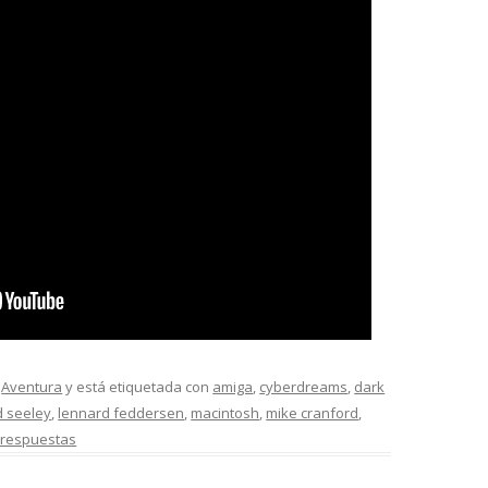
,
Aventura
y está etiquetada con
amiga
,
cyberdreams
,
dark
d seeley
,
lennard feddersen
,
macintosh
,
mike cranford
,
 respuestas