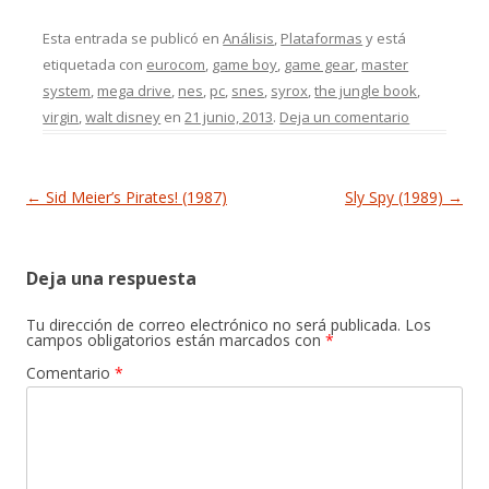
Esta entrada se publicó en
Análisis
,
Plataformas
y está
etiquetada con
eurocom
,
game boy
,
game gear
,
master
system
,
mega drive
,
nes
,
pc
,
snes
,
syrox
,
the jungle book
,
virgin
,
walt disney
en
21 junio, 2013
.
Deja un comentario
Navegación de entradas
←
Sid Meier’s Pirates! (1987)
Sly Spy (1989)
→
Deja una respuesta
Tu dirección de correo electrónico no será publicada.
Los
campos obligatorios están marcados con
*
Comentario
*