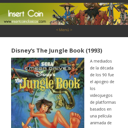
Saltar al contenido
< Menú >
Disney’s The Jungle Book (1993)
A mediados
de la década
de los 90 fue
el apogeo de
los
videojuegos
de platformas
basados en
una película
animada de