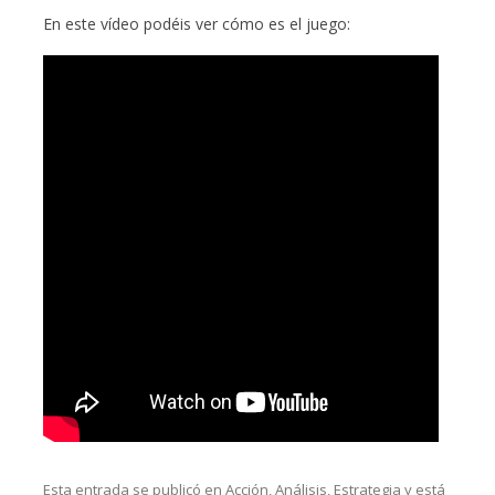
En este vídeo podéis ver cómo es el juego:
Esta entrada se publicó en
Acción
,
Análisis
,
Estrategia
y está