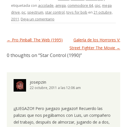
etiquetada con
accolade
,
amiga
,
commodore 64
,
cpc
,
mega
drive
,
pc
,
spectrum
,
star control
,
toys for bob
en
21 octubre,
2011
.
Deja un comentario
Navegación de entradas
←
Pro Pinball: The Web (1995)
Galería de los Horrores V:
Street Fighter The Movie
→
0 thoughts on “
Star Control (1990)
”
josepzin
22 octubre, 2011 a las 12:06 am
¡¡JUEGAZO!! Pero juegazo juegazo!! Recuerdo las
palizas que nos pegábamos con Luis, un compañero
del trabajo, después de almorzar, jugando de a dos,