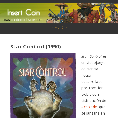
Saltar al contenido
< Menú >
Star Control (1990)
Star Control
es
un videojuego
de ciencia
ficción
desarrollado
por Toys for
Bob y con
distribución de
Accolade
, que
se lanzaría en