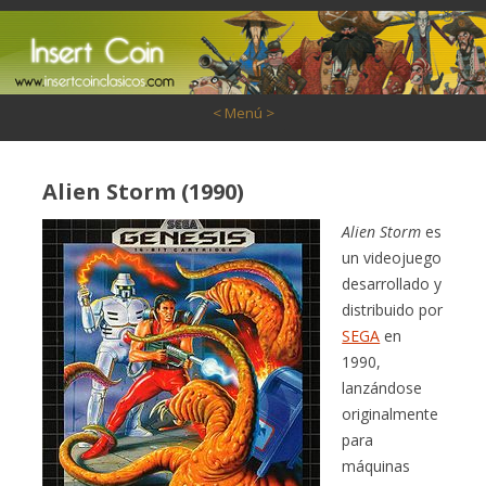
Saltar al contenido
< Menú >
Alien Storm (1990)
Alien Storm
es
un videojuego
desarrollado y
distribuido por
SEGA
en
1990,
lanzándose
originalmente
para
máquinas