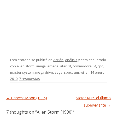
Esta entrada se publicó en
Acción
,
Análisis
y está etiquetada
con
alien storm
,
amiga
,
arcade
,
atari st
,
commodore 64
,
cpc
,
master system
,
mega drive
,
sega
,
spectrum
,
wii
en
14 enero,
2010
.
7 respuestas
Navegación de entradas
←
Harvest Moon (1996)
Víctor Ruiz, el último
superviviente
→
7 thoughts on “
Alien Storm (1990)
”