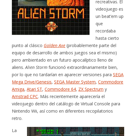
recreativas. El
videojuego es
un beat’em up
que
recordaba
hasta cierto
punto al clásico
Golden Axe
(probablemente parte del
equipo de desarrollo de ambos juegos sea el mismo)
pero ambientado en un futuro apocalíptico lleno de
aliens.
Alien Storm
funcionó extraordinariamente bien,
por lo que no tardarían en aparecer versiones para
SEGA
Mega Drive/Genesis
,
SEGA Master System
,
Commodore
Amiga
,
Atari ST
,
Commodore 64
,
ZX Spectrum
y
Amstrad CPC
. Más recientemente aparecería el
videojuego dentro del catálogo de Virtual Console para
Nintendo Wii, así como en diferentes recopilatorios
retro.
La