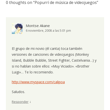
0 thoughts on “
Popurrí de música de videojuegos
”
Montse Akane
6 noviembre, 2008 a las 5:01 pm
El grupo de mi novio (él canta) toca también
versiones de canciones de videojuegos (Monkey
Island, Bubble Bubble, Street Fighter, Castelvania…) y
si no hablan sobre ellos: «Muy Viciado». «Brother
Luigi»… Te lo recomiendo.
http://www.myspace.com/calipoa
Saludos.
↓
Responder