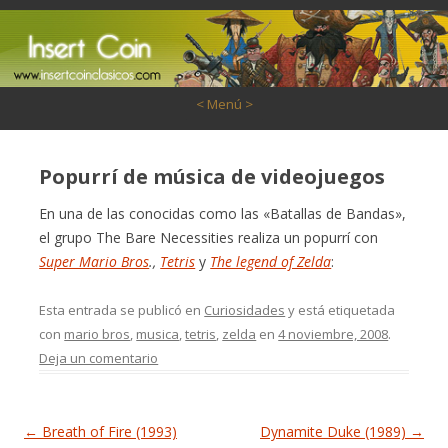
Saltar al contenido
< Menú >
Popurrí de música de videojuegos
En una de las conocidas como las «Batallas de Bandas»,
el grupo The Bare Necessities realiza un popurrí con
Super Mario Bros
.,
Tetris
y
The legend of Zelda
:
Esta entrada se publicó en
Curiosidades
y está etiquetada
con
mario bros
,
musica
,
tetris
,
zelda
en
4 noviembre, 2008
.
Deja un comentario
Navegación de entradas
←
Breath of Fire (1993)
Dynamite Duke (1989)
→