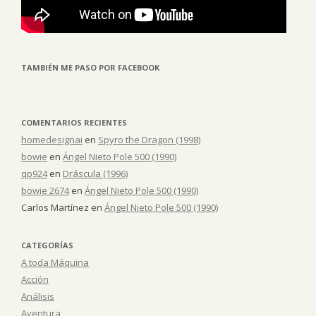
TAMBIÉN ME PASO POR FACEBOOK
COMENTARIOS RECIENTES
homedesignai
en
Spyro the Dragon (1998)
bowie
en
Ángel Nieto Pole 500 (1990)
qp924
en
Dráscula (1996)
bowie 2674
en
Ángel Nieto Pole 500 (1990)
Carlos Martínez
en
Ángel Nieto Pole 500 (1990)
CATEGORÍAS
A toda Máquina
Acción
Análisis
Aventura