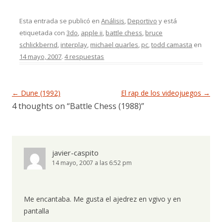
Esta entrada se publicó en
Análisis
,
Deportivo
y está
etiquetada con
3do
,
apple ii
,
battle chess
,
bruce
schlickbernd
,
interplay
,
michael quarles
,
pc
,
todd camasta
en
14 mayo, 2007
.
4 respuestas
Navegación de entradas
←
Dune (1992)
El rap de los videojuegos
→
4 thoughts on “
Battle Chess (1988)
”
javier-caspito
14 mayo, 2007 a las 6:52 pm
Me encantaba. Me gusta el ajedrez en vgivo y en
pantalla