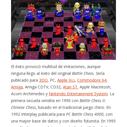
El éxito provocó multitud de imitaciones, aunque
ninguna llego al éxito del original
Battle Chess. S
ería
publicado para
3DO
, PC,
Apple II
,
Commodore 64
,
GS
Amiga
, Amiga CDTV, CD32,
Atari ST
, Apple Macintosh,
Acorn Archimedes y
Nintendo Entertainment System
. La
primera secuela vendría en 1990 con
Battle Chess II:
Chinese Chess
, basado en el tradicional juego chino. En
1992 Interplay publicaría para
PC Battle Chess 4000
, con
una mayor base de datos y con diseño futurista. En 1995