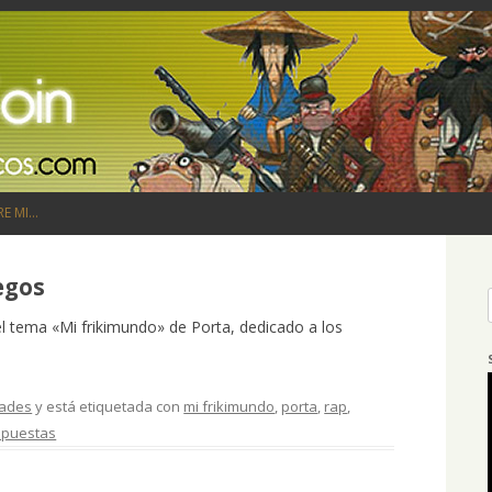
Saltar al contenido
RE MI…
egos
el tema «Mi frikimundo» de Porta, dedicado a los
dades
y está etiquetada con
mi frikimundo
,
porta
,
rap
,
spuestas