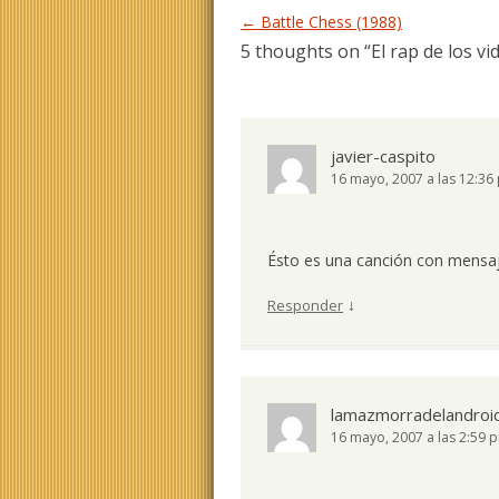
Navegación de entradas
←
Battle Chess (1988)
5 thoughts on “
El rap de los v
javier-caspito
16 mayo, 2007 a las 12:36
Ésto es una canción con mensaj
↓
Responder
lamazmorradelandroi
16 mayo, 2007 a las 2:59 