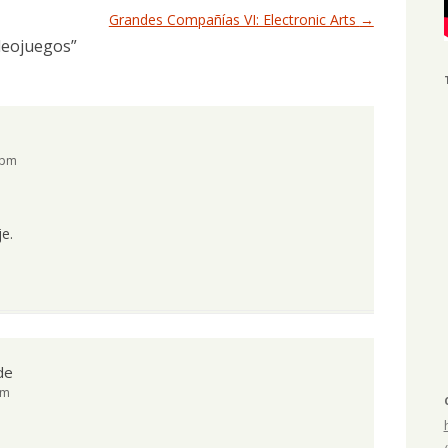
Grandes Compañías VI: Electronic Arts
→
ideojuegos
”
 pm
e.
de
pm