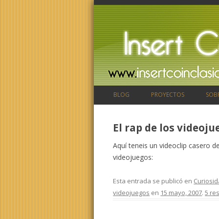
BLOG
PROYECTOS
SOB
El rap de los videoju
Aquí teneis un videoclip casero d
videojuegos:
Esta entrada se publicó en
Curiosi
videojuegos
en
15 mayo, 2007
.
5 re