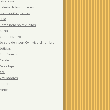
Estrategia
Galería de los horrores
Grandes Compañías
Guia
Juntos pero no revueltos
Lucha
Mondo Bizarro
No solo de Insert Coin vive el hombre
Noticias
Plataformas
Puzzle
Reportaje
RPG
Simuladores
Tablero
Varios