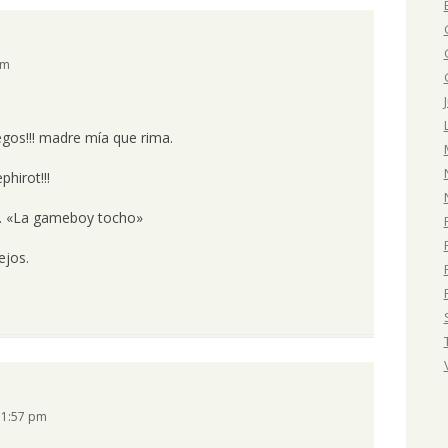
pm
egos!!! madre mía que rima.
hirot!!!
o. «La gameboy tocho»
ejos.
11:57 pm