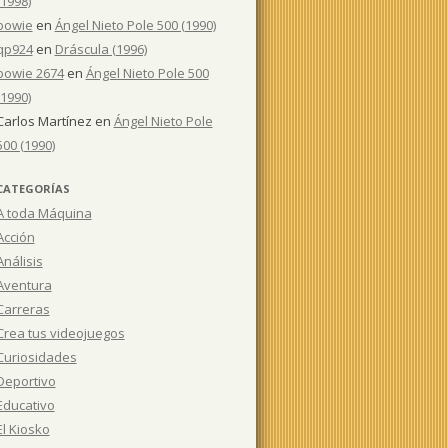
(1998)
bowie
en
Ángel Nieto Pole 500 (1990)
qp924
en
Dráscula (1996)
bowie 2674
en
Ángel Nieto Pole 500
(1990)
Carlos Martínez
en
Ángel Nieto Pole
500 (1990)
CATEGORÍAS
A toda Máquina
Acción
Análisis
Aventura
Carreras
Crea tus videojuegos
Curiosidades
Deportivo
Educativo
El Kiosko